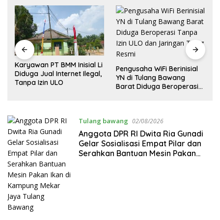
Karyawan PT BMM Inisial Li
Pengusaha WiFi Berinisial
Diduga Jual Internet Ilegal,
YN di Tulang Bawang
n
Tanpa Izin ULO
Barat Diduga Beroperasi
t
I
Tanpa Izin ULO dan
Jaringan Tiang Resmi
Tulang bawang
02/08/2026
Anggota DPR RI Dwita Ria Gunadi
Gelar Sosialisasi Empat Pilar dan
Serahkan Bantuan Mesin Pakan
Ikan di Kampung Mekar Jaya
Tulang Bawang