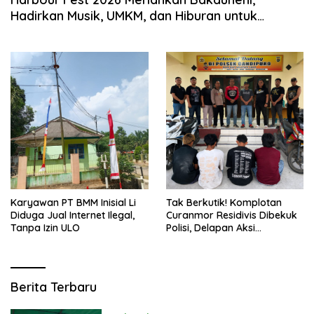
Hadirkan Musik, UMKM, dan Hiburan untuk
Masyarakat
Karyawan PT BMM Inisial Li
Tak Berkutik! Komplotan
Diduga Jual Internet Ilegal,
Curanmor Residivis Dibekuk
Tanpa Izin ULO
Polisi, Delapan Aksi
Curanmordi Candipuro
Terungkap
Warta
Berita Terbaru
Pro