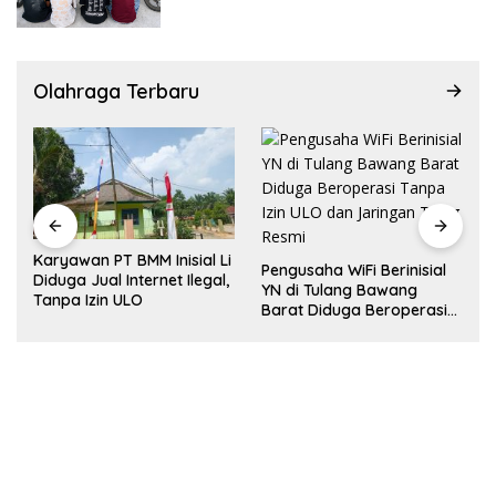
Olahraga Terbaru
Karyawan PT BMM Inisial Li
Pengusaha WiFi Berinisial
Diduga Jual Internet Ilegal,
YN di Tulang Bawang
n
Tanpa Izin ULO
Barat Diduga Beroperasi
t
I
Tanpa Izin ULO dan
Jaringan Tiang Resmi