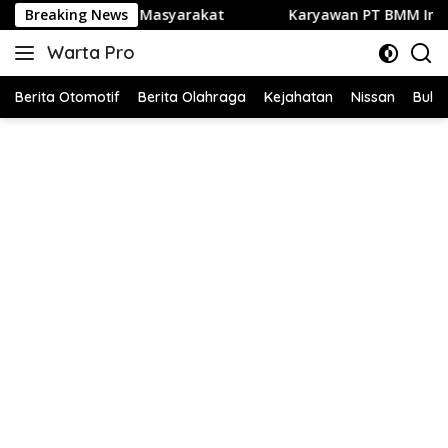
Langsung
 Masyarakat
Breaking News
Karyawan PT BMM Inisial Li Diduga Jual Int
ke
Warta Pro
konten
Akurat
dan
Berita Otomotif
Berita Olahraga
Kejahatan
Nissan
Bulut
Terpercaya