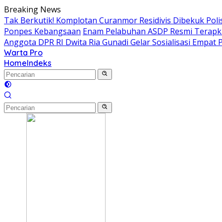
Langsung
Breaking News
ke
Tak Berkutik! Komplotan Curanmor Residivis Dibekuk Pol
konten
Ponpes Kebangsaan
Enam Pelabuhan ASDP Resmi Terapka
Anggota DPR RI Dwita Ria Gunadi Gelar Sosialisasi Empa
Warta Pro
Akurat
Home
Indeks
dan
Terpercaya