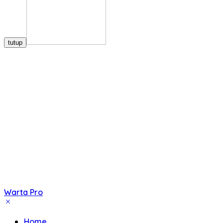
tutup
Warta Pro
Akurat
dan
Home