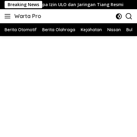
Langsung
si Tanpa Izin ULO dan Jaringan Tiang Resmi
Breaking News
Pengusaha W
ke
Warta Pro
konten
Akurat
dan
Berita Otomotif
Berita Olahraga
Kejahatan
Nissan
Bulut
Terpercaya