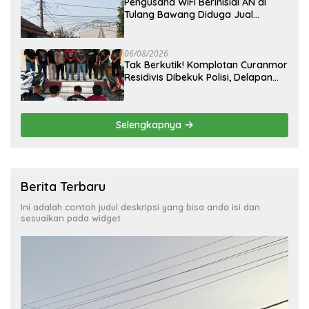
Pengusaha WiFi Berinisial AN di
Tulang Bawang Diduga Jual
Layanan Internet Ilegal, Tak Miliki
Uji Laik Operasi
06/08/2026
Tak Berkutik! Komplotan Curanmor
Residivis Dibekuk Polisi, Delapan
Aksi Curanmordi Candipuro
Terungkap
Selengkapnya
Berita Terbaru
Ini adalah contoh judul deskripsi yang bisa anda isi dan
sesuaikan pada widget