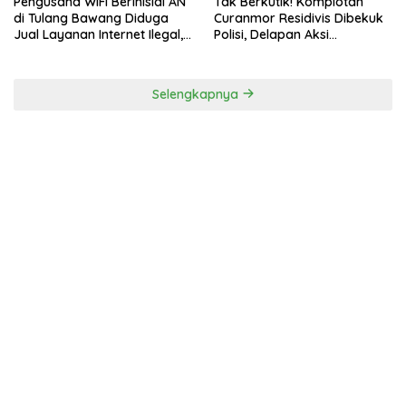
Pengusaha WiFi Berinisial AN
Tak Berkutik! Komplotan
di Tulang Bawang Diduga
Curanmor Residivis Dibekuk
Jual Layanan Internet Ilegal,
Polisi, Delapan Aksi
Tak Miliki Uji Laik Operasi
Curanmordi Candipuro
Terungkap
Selengkapnya