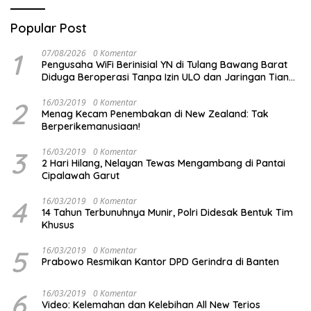
Popular Post
1
07/08/2026
0 Komentar
Pengusaha WiFi Berinisial YN di Tulang Bawang Barat
Diduga Beroperasi Tanpa Izin ULO dan Jaringan Tiang
Resmi
2
16/03/2019
0 Komentar
Menag Kecam Penembakan di New Zealand: Tak
Berperikemanusiaan!
3
16/03/2019
0 Komentar
2 Hari Hilang, Nelayan Tewas Mengambang di Pantai
Cipalawah Garut
4
16/03/2019
0 Komentar
14 Tahun Terbunuhnya Munir, Polri Didesak Bentuk Tim
Khusus
5
16/03/2019
0 Komentar
Prabowo Resmikan Kantor DPD Gerindra di Banten
6
16/03/2019
0 Komentar
Video: Kelemahan dan Kelebihan All New Terios