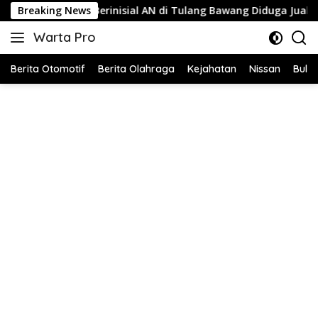
Langsung
 Berinisial AN di Tulang Bawang Diduga Jual Layanan Internet Ile
Breaking News
ke
Warta Pro
konten
Akurat
dan
Berita Otomotif
Berita Olahraga
Kejahatan
Nissan
Bulut
Terpercaya