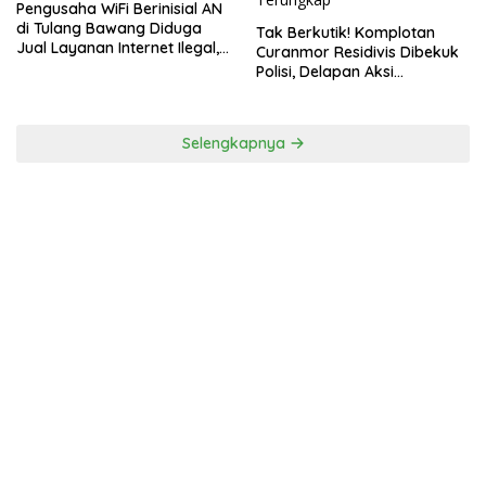
Pengusaha WiFi Berinisial AN
di Tulang Bawang Diduga
Tak Berkutik! Komplotan
Jual Layanan Internet Ilegal,
Curanmor Residivis Dibekuk
Tak Miliki Uji Laik Operasi
Polisi, Delapan Aksi
Curanmordi Candipuro
Terungkap
Selengkapnya