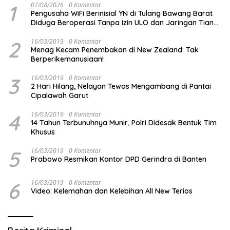
1
07/08/2026
0 Komentar
Pengusaha WiFi Berinisial YN di Tulang Bawang Barat
Diduga Beroperasi Tanpa Izin ULO dan Jaringan Tiang
Resmi
2
16/03/2019
0 Komentar
Menag Kecam Penembakan di New Zealand: Tak
Berperikemanusiaan!
3
16/03/2019
0 Komentar
2 Hari Hilang, Nelayan Tewas Mengambang di Pantai
Cipalawah Garut
4
16/03/2019
0 Komentar
14 Tahun Terbunuhnya Munir, Polri Didesak Bentuk Tim
Khusus
5
16/03/2019
0 Komentar
Prabowo Resmikan Kantor DPD Gerindra di Banten
6
16/03/2019
0 Komentar
Video: Kelemahan dan Kelebihan All New Terios