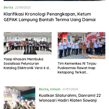
Berita
22/09/2025
Klarifikasi Kronologi Penangkapan, Ketum
GEPAK Lampung Bantah Terima Uang Damai
Yasip Khasani Membuka
Tim Kemenkes RI Tinjau
Sosialisasi Peluncuran
Puskesmas Rawat Inap
Katalog Elektronik Versi 6 di
Ketapang Terkait
Ruang Kaloka
Penanganan Penyakit ATM
Dengan Nilai Baik
Berita
,
Umum
21/01/2024
Kuatkan Silaturahmi, Danramil 22
Wonosari Hadiri Klaten Sowanji