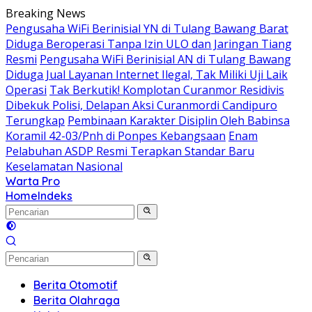
Langsung
Breaking News
ke
Pengusaha WiFi Berinisial YN di Tulang Bawang Barat
konten
Diduga Beroperasi Tanpa Izin ULO dan Jaringan Tiang
Resmi
Pengusaha WiFi Berinisial AN di Tulang Bawang
Diduga Jual Layanan Internet Ilegal, Tak Miliki Uji Laik
Operasi
Tak Berkutik! Komplotan Curanmor Residivis
Dibekuk Polisi, Delapan Aksi Curanmordi Candipuro
Terungkap
Pembinaan Karakter Disiplin Oleh Babinsa
Koramil 42-03/Pnh di Ponpes Kebangsaan
Enam
Pelabuhan ASDP Resmi Terapkan Standar Baru
Keselamatan Nasional
Warta Pro
Akurat
Home
Indeks
dan
Terpercaya
Berita Otomotif
Berita Olahraga