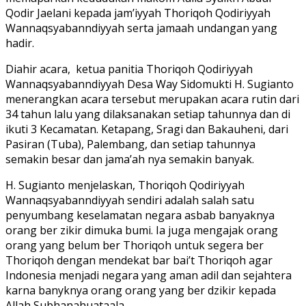
Qodir Jaelani kepada jam’iyyah Thoriqoh Qodiriyyah
Wannaqsyabanndiyyah serta jamaah undangan yang
hadir.
Diahir acara, ketua panitia Thoriqoh Qodiriyyah
Wannaqsyabanndiyyah Desa Way Sidomukti H. Sugianto
menerangkan acara tersebut merupakan acara rutin dari
34 tahun lalu yang dilaksanakan setiap tahunnya dan di
ikuti 3 Kecamatan. Ketapang, Sragi dan Bakauheni, dari
Pasiran (Tuba), Palembang, dan setiap tahunnya
semakin besar dan jama’ah nya semakin banyak.
H. Sugianto menjelaskan, Thoriqoh Qodiriyyah
Wannaqsyabanndiyyah sendiri adalah salah satu
penyumbang keselamatan negara asbab banyaknya
orang ber zikir dimuka bumi. Ia juga mengajak orang
orang yang belum ber Thoriqoh untuk segera ber
Thoriqoh dengan mendekat bar bai’t Thoriqoh agar
Indonesia menjadi negara yang aman adil dan sejahtera
karna banyknya orang orang yang ber dzikir kepada
Allah Subhanahuataala