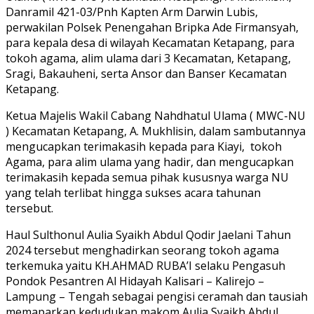
Danramil 421-03/Pnh Kapten Arm Darwin Lubis,
perwakilan Polsek Penengahan Bripka Ade Firmansyah,
para kepala desa di wilayah Kecamatan Ketapang, para
tokoh agama, alim ulama dari 3 Kecamatan, Ketapang,
Sragi, Bakauheni, serta Ansor dan Banser Kecamatan
Ketapang.
Ketua Majelis Wakil Cabang Nahdhatul Ulama ( MWC-NU
) Kecamatan Ketapang, A. Mukhlisin, dalam sambutannya
mengucapkan terimakasih kepada para Kiayi, tokoh
Agama, para alim ulama yang hadir, dan mengucapkan
terimakasih kepada semua pihak kususnya warga NU
yang telah terlibat hingga sukses acara tahunan
tersebut.
Haul Sulthonul Aulia Syaikh Abdul Qodir Jaelani Tahun
2024 tersebut menghadirkan seorang tokoh agama
terkemuka yaitu KH.AHMAD RUBA’I selaku Pengasuh
Pondok Pesantren Al Hidayah Kalisari – Kalirejo –
Lampung – Tengah sebagai pengisi ceramah dan tausiah
memaparkan kedudukan makom Aulia Syaikh Abdul