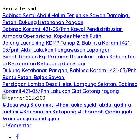
Berita Terkait
Babinsa Sertu Abdul Halim Terjun ke Sawah Dampingi
Petani Dukung Ketahanan Pangan
Babinsa Koramil 421-03/Pnh Kawal Pendistribusian
Armada Operasional Kopdes Merah Putih
Jelang Launching KDMP Tahap 2, Babinsa Koramil 421-
03/pnh Aktif Lakukan Pengawasan Lapangan
Bupati Radityo Egi Pratama Resmikan Jalan Kabupaten
di Kecamatan Ketapang dan Sragi
Dukung Ketahanan Pangan, Babinsa Koramil 421-03/Pnh
Bantu Petani Bajak Sawah
Persiapan Lomba Desa Helau Lampung Selatan, Babinsa
Koramil 421-03/Pnh Lakukan Giat Gotong royong
#desa way Sidomukti
#haul aulia syekh abdul qodir al
jaelani
#Kecamatan Ketapang
#Thoriqoh Qodiriyyah
Wannaqsyabanndiyyah
Komentar