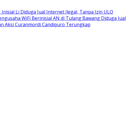
isial Li Diduga Jual Internet Ilegal, Tanpa Izin ULO
engusaha WiFi Berinisial AN di Tulang Bawang Diduga Jual
apan Aksi Curanmordi Candipuro Terungkap