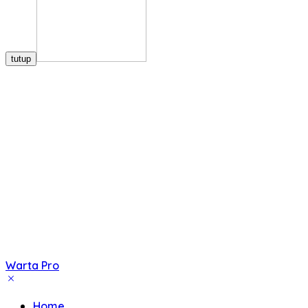
tutup
Warta Pro
Akurat
dan
Home