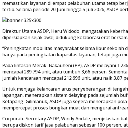
memastikan layanan di empat pelabuhan utama tetap berj
tertib. Selama periode 20 Juni hingga 5 Juli 2026, ASDP b
Direktur Utama ASDP, Heru Widodo, mengatakan keberhasi
dipersiapkan sejak awal, didukung kolaborasi erat bersam
“Peningkatan mobilitas masyarakat selama libur sekolah d
hanya pada peningkatan kapasitas layanan, tetapi juga m
Pada lintasan Merak–Bakauheni (PP), ASDP melayani 1.2
mencapai 289.794 unit, atau tumbuh 3,66 persen. Sementa
jumlah kendaraan mencapai 212.696 unit, atau naik 3,87 
Untuk menjaga kelancaran arus penyeberangan di tengah 
lapangan, menerapkan sistem delaying pada sejumlah buff
Ketapang–Gilimanuk, ASDP juga segera menerapkan pola
mempercepat proses bongkar muat dan mengurai antrean
Corporate Secretary ASDP, Windy Andale, menjelaskan ba
berupa diskon tarif jasa pelabuhan sebesar 100 persen, a