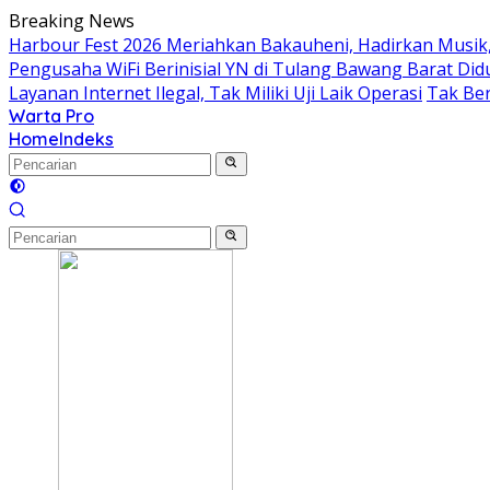
Langsung
Breaking News
ke
Harbour Fest 2026 Meriahkan Bakauheni, Hadirkan Musi
konten
Pengusaha WiFi Berinisial YN di Tulang Bawang Barat Did
Layanan Internet Ilegal, Tak Miliki Uji Laik Operasi
Tak Ber
Warta Pro
Akurat
Home
Indeks
dan
Terpercaya