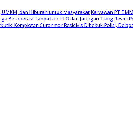
k, UMKM, dan Hiburan untuk Masyarakat
Karyawan PT BMM In
uga Beroperasi Tanpa Izin ULO dan Jaringan Tiang Resmi
P
kutik! Komplotan Curanmor Residivis Dibekuk Polisi, Del