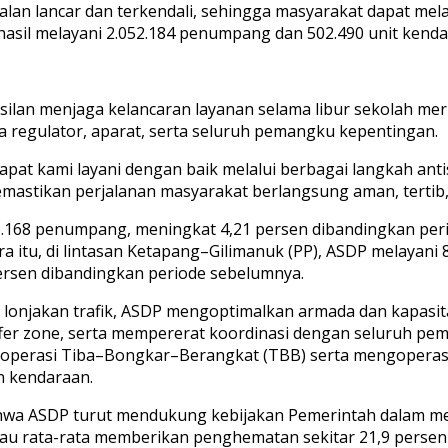
alan lancar dan terkendali, sehingga masyarakat dapat me
erhasil melayani 2.052.184 penumpang dan 502.490 unit kenda
lan menjaga kelancaran layanan selama libur sekolah meru
a regulator, aparat, serta seluruh pemangku kepentingan.
apat kami layani dengan baik melalui berbagai langkah anti
emastikan perjalanan masyarakat berlangsung aman, tertib,
36.168 penumpang, meningkat 4,21 persen dibandingkan pe
ra itu, di lintasan Ketapang–Gilimanuk (PP), ASDP melayan
persen dibandingkan periode sebelumnya.
lonjakan trafik, ASDP mengoptimalkan armada dan kapasit
er zone, serta mempererat koordinasi dengan seluruh pema
 operasi Tiba–Bongkar–Berangkat (TBB) serta mengoperas
 kendaraan.
hwa ASDP turut mendukung kebijakan Pemerintah dalam men
tau rata-rata memberikan penghematan sekitar 21,9 persen 