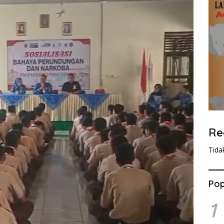
Re
Tida
Pop
1