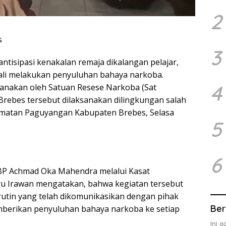
2
s
3
tisipasi kenakalan remaja dikalangan pelajar,
ali melakukan penyuluhan bahaya narkoba.
4
sanakan oleh Satuan Resese Narkoba (Sat
Brebes tersebut dilaksanakan dilingkungan salah
amatan Paguyangan Kabupaten Brebes, Selasa
5
6
BP Achmad Oka Mahendra melalui Kasat
u Irawan mengatakan, bahwa kegiatan tersebut
utin yang telah dikomunikasikan dengan pihak
Ber
berikan penyuluhan bahaya narkoba ke setiap
Ini 