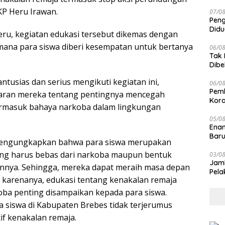
Jari
AKP Heru Irawan.
07/0
Peng
Didu
ru, kegiatan edukasi tersebut dikemas dengan
Laik
Dimana para siswa diberi kesempatan untuk bertanya
06/0
Tak 
Dibe
Can
ntusias dan serius mengikuti kegiatan ini,
06/0
Pemb
ran mereka tentang pentingnya mencegah
Kora
ermasuk bahaya narkoba dalam lingkungan
05/0
Enam
Baru
 mengungkapkan bahwa para siswa merupakan
ang harus bebas dari narkoba maupun bentuk
03/0
Jamb
innya. Sehingga, mereka dapat meraih masa depan
Pela
eh karenanya, edukasi tentang kenakalan remaja
ba penting disampaikan kepada para siswa.
a siswa di Kabupaten Brebes tidak terjerumus
f kenakalan remaja.