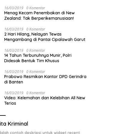
Izin ULO dan Jaringan Tiang Resmi
16/03/2019
0 Komentar
Menag Kecam Penembakan di New
Zealand: Tak Berperikemanusiaan!
16/03/2019
0 Komentar
2 Hari Hilang, Nelayan Tewas
Mengambang di Pantai Cipalawah Garut
16/03/2019
0 Komentar
14 Tahun Terbunuhnya Munir, Polri
Didesak Bentuk Tim Khusus
16/03/2019
0 Komentar
Prabowo Resmikan Kantor DPD Gerindra
di Banten
16/03/2019
0 Komentar
Video: Kelemahan dan Kelebihan All New
Terios
ita Kriminal
adalah contoh deskripsi untuk widget recent