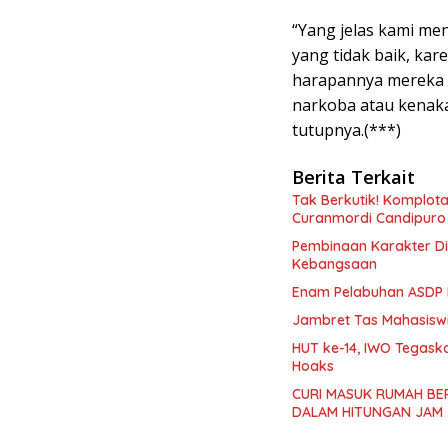
“Yang jelas kami me
yang tidak baik, ka
harapannya mereka 
narkoba atau kenaka
tutupnya.(***)
Berita Terkait
Tak Berkutik! Komplota
Curanmordi Candipuro
Pembinaan Karakter Dis
Kebangsaan
Enam Pelabuhan ASDP 
Jambret Tas Mahasiswi
HUT ke-14, IWO Tegask
Hoaks ‎
CURI MASUK RUMAH BE
DALAM HITUNGAN JAM