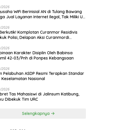
ngan Tiang Resmi
8/2026
usaha WiFi Berinisial AN di Tulang Bawang
ga Jual Layanan Internet Ilegal, Tak Miliki Uji
 Operasi
8/2026
Berkutik! Komplotan Curanmor Residivis
kuk Polisi, Delapan Aksi Curanmordi
dipuro Terungkap
8/2026
inaan Karakter Disiplin Oleh Babinsa
mil 42-03/Pnh di Ponpes Kebangsaan
8/2026
 Pelabuhan ASDP Resmi Terapkan Standar
 Keselamatan Nasional
8/2026
ret Tas Mahasiswi di Jalinsum Katibung,
ku Dibekuk Tim URC
Selengkapnya