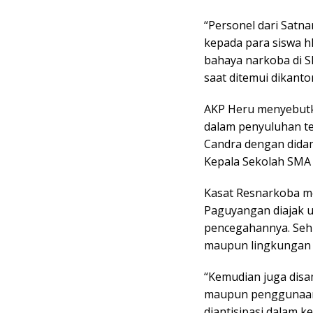
“Personel dari Satn
kepada para siswa h
bahaya narkoba di 
saat ditemui dikanto
AKP Heru menyebutk
dalam penyuluhan te
Candra dengan didam
Kepala Sekolah SMA 
Kasat Resnarkoba m
Paguyangan diajak 
pencegahannya. Sehi
maupun lingkungan 
“Kemudian juga disa
maupun penggunaan 
diantisipasi dalam 