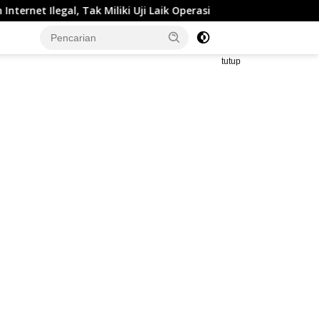
Uji Laik Operasi
Tak Berkutik! Komplotan Curanmor Resi
tutup