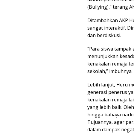
(Bullying),” terang 
Ditambahkan AKP He
sangat interaktif. 
dan berdiskusi.
“Para siswa tampak a
menunjukkan kesada
kenakalan remaja t
sekolah,” imbuhnya.
Lebih lanjut, Heru
generasi penerus y
kenakalan remaja la
yang lebih baik. Ol
hingga bahaya narko
Tujuannya, agar par
dalam dampak negati