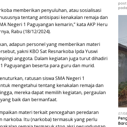
post
pada
arkoba memberikan penyuluhan, atau sosialisasi
hususnya tentang antisipasi kenakalan remaja dan
SMA Negeri 1 Paguyangan kemarin,” kata AKP Heru
rnya, Rabu (18/12/2024).
an, adapun personel yang memberikan materi
rsebut, yakni KBO Sat Resnarkoba Ipda Yuswi
pingi anggota. Dalam kegiatan juga turut dihadiri
1 Paguyangan beserta para guru dan murid.
enuturkan, ratusan siswa SMA Negeri 1
untuk mengetahui tentang kenakalan remaja dan
ngga, mereka dapat memilih kegiatan, pergaulan
yang baik dan bermanfaat.
mpaikan materi terkait pencegahan peredaran
07/0
Peng
narkoba. Itu (narkoba) termasuk yang perlu
Bara
kenakalan remaja termasuk stop aksi perundungan