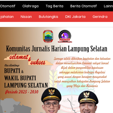
Otomotif
Olahraga
Tag Berita
Berita Otomotif
Lain
ejahatan
Nissan
Bulutangkis
DKI Jakarta
Gerindra