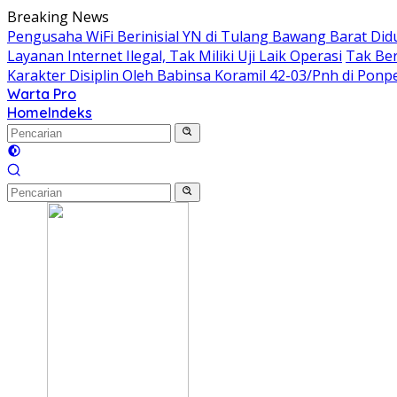
Langsung
Breaking News
ke
Pengusaha WiFi Berinisial YN di Tulang Bawang Barat Did
konten
Layanan Internet Ilegal, Tak Miliki Uji Laik Operasi
Tak Ber
Karakter Disiplin Oleh Babinsa Koramil 42-03/Pnh di Pon
Warta Pro
Akurat
Home
Indeks
dan
Terpercaya