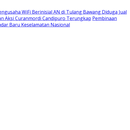
engusaha WiFi Berinisial AN di Tulang Bawang Diduga Jual
apan Aksi Curanmordi Candipuro Terungkap
Pembinaan
dar Baru Keselamatan Nasional