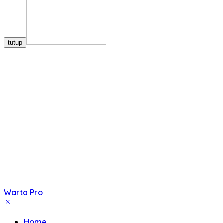
tutup
Warta Pro
Akurat
dan
Home