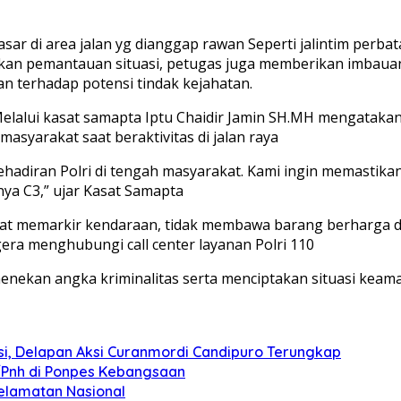
sar di area jalan yg dianggap rawan Seperti jalintim perb
ukan pemantauan situasi, petugas juga memberikan imbau
n terhadap potensi tindak kejahatan.
Melalui kasat samapta Iptu Chaidir Jamin SH.MH mengatakan
yarakat saat beraktivitas di jalan raya
kehadiran Polri di tengah masyarakat. Kami ingin memastikan
nya C3,” ujar Kasat Samapta
saat memarkir kendaraan, tidak membawa barang berharga d
ra menghubungi call center layanan Polri 110
menekan angka kriminalitas serta menciptakan situasi kea
isi, Delapan Aksi Curanmordi Candipuro Terungkap
3/Pnh di Ponpes Kebangsaan
elamatan Nasional