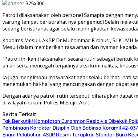
Patroli dilaksanakan oleh personel Samapta dengan menya
warung tempat beristirahat nya pengemudi Selain melak
sedang beristirahat agar selalu meningkatkan kewaspadaa
Kapolres Mesuji, AKBP Dr.Muhammad Firdaus , S.I.K., MH 
Mesuji dalam memberikan rasa aman dan nyaman kepada mas
“Patroli ini kami laksanakan secara rutin sebagai bentuk 
aman serta mencegah terjadinya aksi kriminalitas, khusus
Ia juga mengimbau masyarakat agar selalu berhati-hati 
menemukan hal-hal yang mencurigakan dengan dapat sege
Dengan adanya patroli rutin tersebut, diharapkan dapat 
di wilayah hukum Polres Mesuji ( Akif)
Berita Terkait
Tak Berkutik! Komplotan Curanmor Residivis Dibekuk Pol
Pembinaan Karakter Disiplin Oleh Babinsa Koramil 42-0
Enam Pelabuhan ASDP Resmi Terapkan Standar Baru Kes