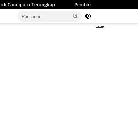
Pembinaan Karakter Disiplin Oleh Babinsa Koramil 42-0
tutup