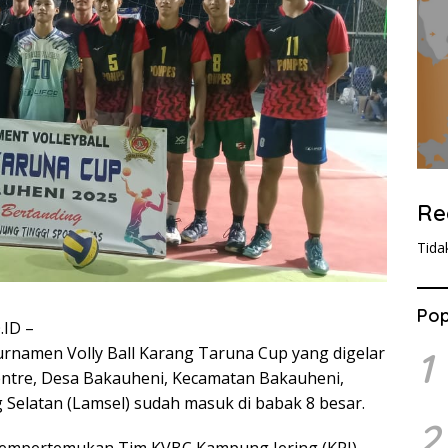
Re
Tida
Pop
ID –
rnamen Volly Ball Karang Taruna Cup yang digelar
1
entre, Desa Bakauheni, Kecamatan Bakauheni,
elatan (Lamsel) sudah masuk di babak 8 besar.
2