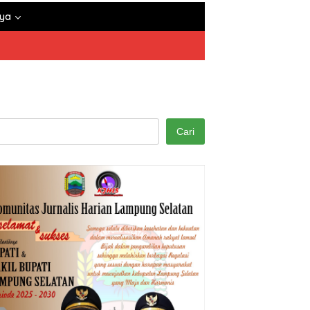
nya
Cari