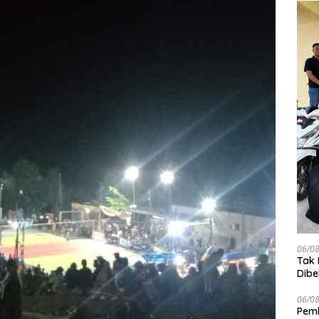
06/0
Tak 
Dibe
Can
06/0
Pemb