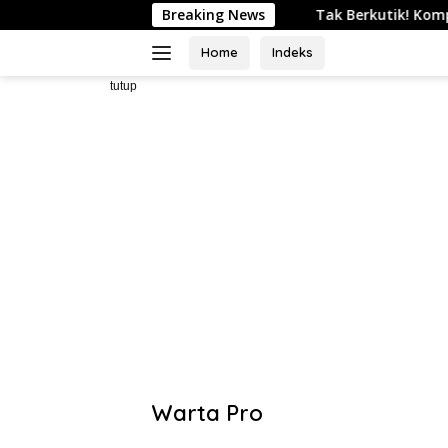
Langsung
Tak Berkutik! Komplotan Curanmor Residivis 
Breaking News
ke
konten
Home
Indeks
tutup
Warta Pro
Akurat