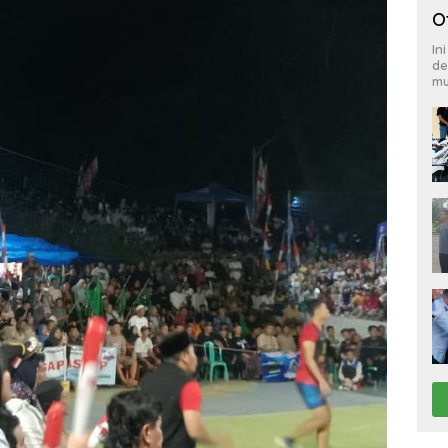
O
In
de
mu