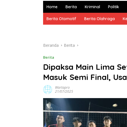
dan
Home
Berita
Kriminal
Politik
Terpercaya
Berita Otomotif
Berita Olahraga
K
Beranda
Berita
Berita
Dipaksa Main Lima Se
Masuk Semi Final, Us
Wartapro
21/07/2025