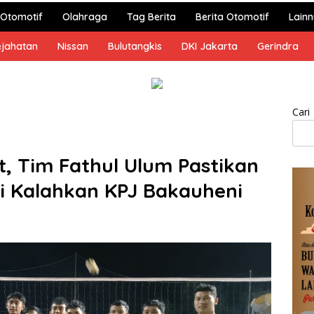
Otomotif
Olahraga
Tag Berita
Berita Otomotif
Lain
ejahatan
Nissan
Bulutangkis
DKI Jakarta
Gerindra
Cari
t, Tim Fathul Ulum Pastikan
ai Kalahkan KPJ Bakauheni