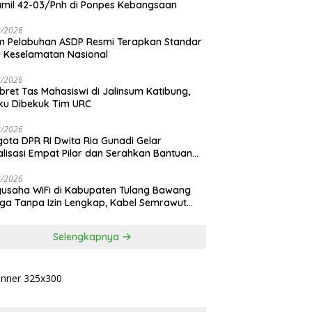
mil 42-03/Pnh di Ponpes Kebangsaan
8/2026
 Pelabuhan ASDP Resmi Terapkan Standar
 Keselamatan Nasional
8/2026
ret Tas Mahasiswi di Jalinsum Katibung,
ku Dibekuk Tim URC
8/2026
ota DPR RI Dwita Ria Gunadi Gelar
alisasi Empat Pilar dan Serahkan Bantuan
n Pakan Ikan di Kampung Mekar Jaya
ang Bawang
8/2026
usaha WiFi di Kabupaten Tulang Bawang
ga Tanpa Izin Lengkap, Kabel Semrawut
eluhkan Warga
Selengkapnya