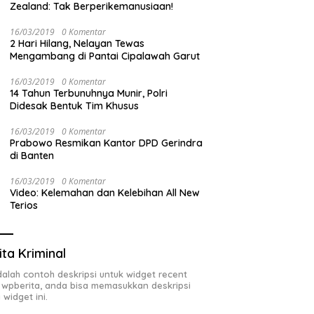
Zealand: Tak Berperikemanusiaan!
16/03/2019
0 Komentar
2 Hari Hilang, Nelayan Tewas
Mengambang di Pantai Cipalawah Garut
16/03/2019
0 Komentar
14 Tahun Terbunuhnya Munir, Polri
Didesak Bentuk Tim Khusus
16/03/2019
0 Komentar
Prabowo Resmikan Kantor DPD Gerindra
di Banten
16/03/2019
0 Komentar
Video: Kelemahan dan Kelebihan All New
Terios
ita Kriminal
adalah contoh deskripsi untuk widget recent
 wpberita, anda bisa memasukkan deskripsi
 widget ini.