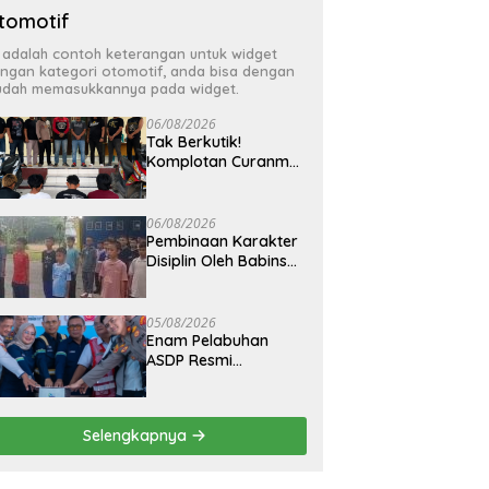
tomotif
i adalah contoh keterangan untuk widget
ngan kategori otomotif, anda bisa dengan
dah memasukkannya pada widget.
06/08/2026
Tak Berkutik!
Komplotan Curanmor
Residivis Dibekuk
Polisi, Delapan Aksi
Curanmordi
06/08/2026
Candipuro Terungkap
Pembinaan Karakter
Disiplin Oleh Babinsa
Koramil 42-03/Pnh di
Ponpes Kebangsaan
05/08/2026
Enam Pelabuhan
ASDP Resmi
Terapkan Standar
Baru Keselamatan
Nasional
Selengkapnya