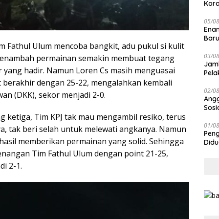
Kora
05/0
Enam
Baru
m Fathul Ulum mencoba bangkit, adu pukul si kulit
03/0
 menambah permainan semakin membuat tegang
Jamb
r yang hadir. Namun Loren Cs masih menguasai
Pela
 berakhir dengan 25-22, mengalahkan kembali
02/0
an (DKK), sekor menjadi 2-0.
Angg
Sosi
g ketiga, Tim KPJ tak mau mengambil resiko, terus
Mesi
Tul
01/0
, tak beri selah untuk melewati angkanya. Namun
Peng
hasil memberikan permainan yang solid. Sehingga
Didu
Dik
nangan Tim Fathul Ulum dengan point 21-25,
i 2-1.