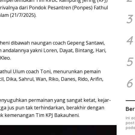
A mempertemukan Tim KVBC Kampung Jering (KPJ)
ivalnya dari Pondok Pesantren (Ponpes) Fathul
3
lam (21/7/2025).
4
heni dibawah naungan coach Gepeng Santawi,
andalannya yakni Loren, Dayat, Bintang, Hari,
5
 Kleo.
athul Ulum coach Toni, menurunkan pemain
6
l, Dika, Sahrul, Wan, Riko, Danes, Rido, Arifin,
nyuguhkan permainan yang sangat ketat, kejar-
gga jus pun tak terhindarkan, berakhir dengan
Ber
tuk kemenangan Tim KPJ Bakauheni.
Ini 
post
pada