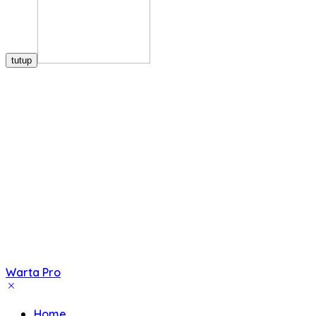
tutup
Warta Pro
Akurat
dan
Home