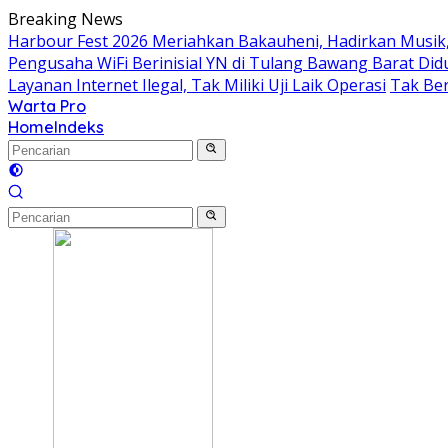
Langsung
Breaking News
ke
Harbour Fest 2026 Meriahkan Bakauheni, Hadirkan Musi
konten
Pengusaha WiFi Berinisial YN di Tulang Bawang Barat Did
Layanan Internet Ilegal, Tak Miliki Uji Laik Operasi
Tak Ber
Warta Pro
Akurat
Home
Indeks
dan
Terpercaya