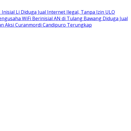
isial Li Diduga Jual Internet Ilegal, Tanpa Izin ULO
engusaha WiFi Berinisial AN di Tulang Bawang Diduga Jual
apan Aksi Curanmordi Candipuro Terungkap