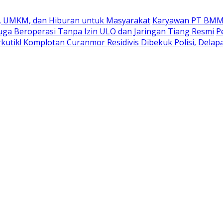
k, UMKM, dan Hiburan untuk Masyarakat
Karyawan PT BMM In
uga Beroperasi Tanpa Izin ULO dan Jaringan Tiang Resmi
P
kutik! Komplotan Curanmor Residivis Dibekuk Polisi, Del