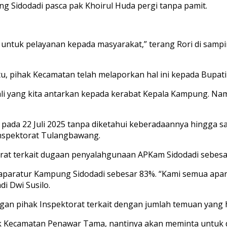
 Sidodadi pasca pak Khoirul Huda pergi tanpa pamit.
untuk pelayanan kepada masyarakat,” terang Rori di samp
tu, pihak Kecamatan telah melaporkan hal ini kepada Bupa
ali yang kita antarkan kepada kerabat Kepala Kampung. Na
da 22 Juli 2025 tanpa diketahui keberadaannya hingga saat
nspektorat Tulangbawang.
rat terkait dugaan penyalahgunaan APKam Sidodadi sebesar
 aparatur Kampung Sidodadi sebesar 83%. “Kami semua apa
i Dwi Susilo.
gan pihak Inspektorat terkait dengan jumlah temuan yang 
ak Kecamatan Penawar Tama, nantinya akan meminta untuk