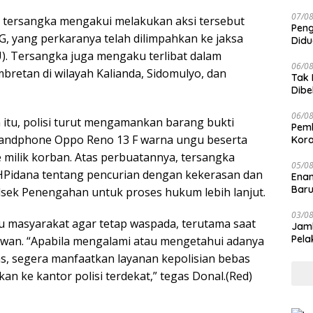
Jari
07/0
i, tersangka mengakui melakukan aksi tersebut
Peng
G, yang perkaranya telah dilimpahkan ke jaksa
Didu
Laik
. Tersangka juga mengaku terlibat dalam
06/0
bretan di wilayah Kalianda, Sidomulyo, dan
Tak 
Dibe
Can
06/0
tu, polisi turut mengamankan barang bukti
Pemb
handphone Oppo Reno 13 F warna ungu beserta
Kora
 milik korban. Atas perbuatannya, tersangka
05/0
UHPidana tentang pencurian dengan kekerasan dan
Enam
Baru
olsek Penengahan untuk proses hukum lebih lanjut.
03/0
 masyarakat agar tetap waspada, terutama saat
Jamb
Pela
awan. “Apabila mengalami atau mengetahui adanya
, segera manfaatkan layanan kepolisian bebas
kan ke kantor polisi terdekat,” tegas Donal.(Red)