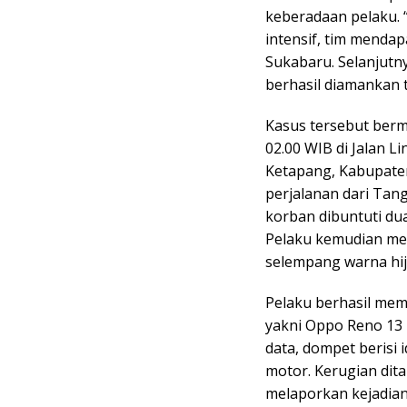
keberadaan pelaku. 
intensif, tim menda
Sukabaru. Selanjutn
berhasil diamankan 
Kasus tersebut berm
02.00 WIB di Jalan 
Ketapang, Kabupaten
perjalanan dari Tan
korban dibuntuti du
Pelaku kemudian mem
selempang warna hij
Pelaku berhasil mem
yakni Oppo Reno 13 
data, dompet berisi
motor. Kerugian dita
melaporkan kejadian