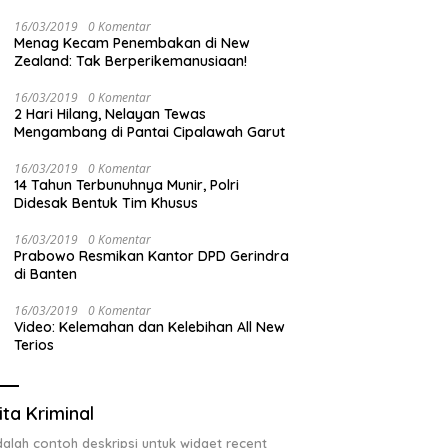
Izin ULO dan Jaringan Tiang Resmi
16/03/2019
0 Komentar
Menag Kecam Penembakan di New
Zealand: Tak Berperikemanusiaan!
16/03/2019
0 Komentar
2 Hari Hilang, Nelayan Tewas
Mengambang di Pantai Cipalawah Garut
16/03/2019
0 Komentar
14 Tahun Terbunuhnya Munir, Polri
Didesak Bentuk Tim Khusus
16/03/2019
0 Komentar
Prabowo Resmikan Kantor DPD Gerindra
di Banten
16/03/2019
0 Komentar
Video: Kelemahan dan Kelebihan All New
Terios
ita Kriminal
adalah contoh deskripsi untuk widget recent