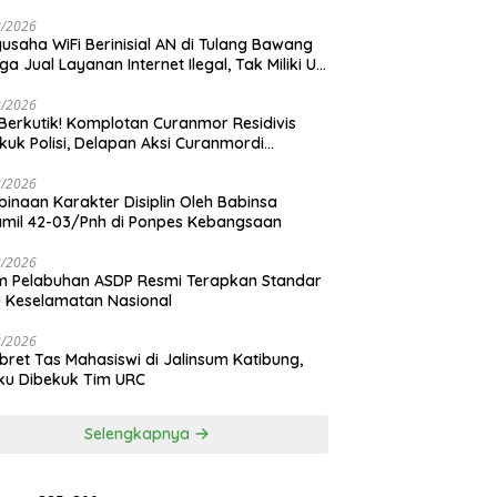
ngan Tiang Resmi
8/2026
usaha WiFi Berinisial AN di Tulang Bawang
ga Jual Layanan Internet Ilegal, Tak Miliki Uji
 Operasi
8/2026
Berkutik! Komplotan Curanmor Residivis
kuk Polisi, Delapan Aksi Curanmordi
dipuro Terungkap
8/2026
inaan Karakter Disiplin Oleh Babinsa
mil 42-03/Pnh di Ponpes Kebangsaan
8/2026
 Pelabuhan ASDP Resmi Terapkan Standar
 Keselamatan Nasional
8/2026
ret Tas Mahasiswi di Jalinsum Katibung,
ku Dibekuk Tim URC
Selengkapnya