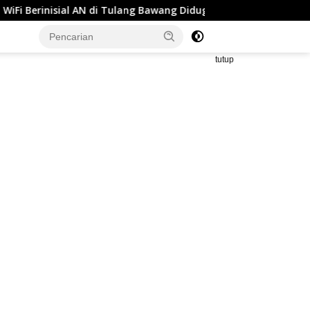
ng Bawang Diduga Jual Layanan Internet Ilegal, Tak Miliki Uji La
tutup