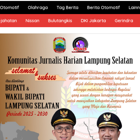
Otomotif
Olahraga
Tag Berita
Berita Otomotif
Lain
ejahatan
Nissan
Bulutangkis
DKI Jakarta
Gerindra