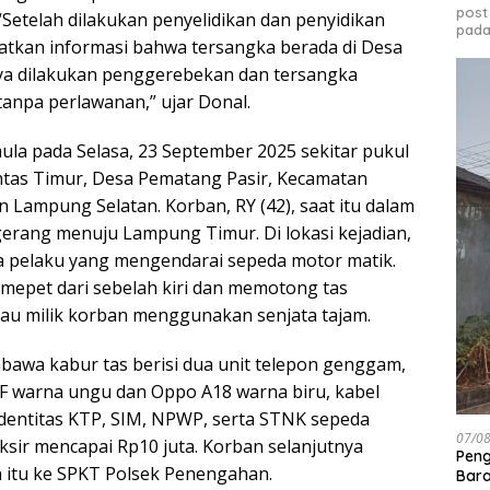
post
“Setelah dilakukan penyelidikan dan penyidikan
pada
patkan informasi bahwa tersangka berada di Desa
ya dilakukan penggerebekan dan tersangka
tanpa perlawanan,” ujar Donal.
ula pada Selasa, 23 September 2025 sekitar pukul
Lintas Timur, Desa Pematang Pasir, Kecamatan
 Lampung Selatan. Korban, RY (42), saat itu dalam
gerang menuju Lampung Timur. Di lokasi kejadian,
a pelaku yang mengendarai sepeda motor matik.
epet dari sebelah kiri dan memotong tas
au milik korban menggunakan senjata tajam.
bawa kabur tas berisi dua unit telepon genggam,
F warna ungu dan Oppo A18 warna biru, kabel
 identitas KTP, SIM, NPWP, serta STNK sepeda
07/0
ksir mencapai Rp10 juta. Korban selanjutnya
Peng
 itu ke SPKT Polsek Penengahan.
Bara