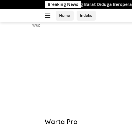
Langsung
 Tulang Bawang Barat Diduga Beroperasi Tanpa Izin ULO dan Ja
Breaking News
ke
konten
Home
Indeks
tutup
Warta Pro
Akurat