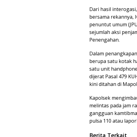
Dari hasil interogas
bersama rekannya, I
penuntut umum (JPU)
sejumlah aksi penjam
Penengahan.
Dalam penangkapan i
berupa satu kotak 
satu unit handphone
dijerat Pasal 479 K
kini ditahan di Map
Kapolsek mengimbau
melintas pada jam r
gangguan kamtibmas
pulsa 110 atau lapor
Berita Terkait