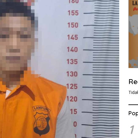
Re
Tida
Pop
1