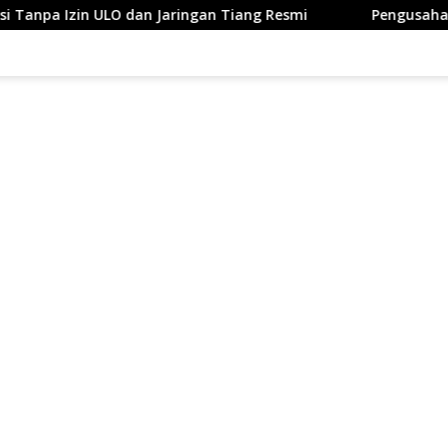
ringan Tiang Resmi
Pengusaha WiFi Berinisial AN di Tula