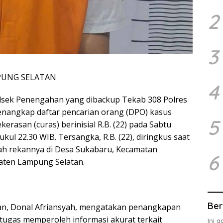
2
3
PUNG SELATAN
4
lsek Penengahan yang dibackup Tekab 308 Polres
nangkap daftar pencarian orang (DPO) kasus
5
erasan (curas) berinisial R.B. (22) pada Sabtu
ukul 22.30 WIB. Tersangka, R.B. (22), diringkus saat
ah rekannya di Desa Sukabaru, Kecamatan
6
ten Lampung Selatan.
Ber
n, Donal Afriansyah, mengatakan penangkapan
etugas memperoleh informasi akurat terkait
Ini 