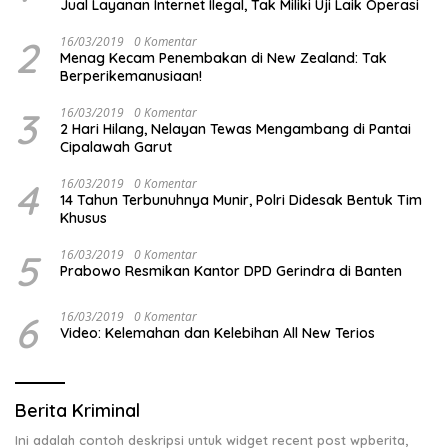
Jual Layanan Internet Ilegal, Tak Miliki Uji Laik Operasi
2
16/03/2019
0 Komentar
Menag Kecam Penembakan di New Zealand: Tak
Berperikemanusiaan!
3
16/03/2019
0 Komentar
2 Hari Hilang, Nelayan Tewas Mengambang di Pantai
Cipalawah Garut
4
16/03/2019
0 Komentar
14 Tahun Terbunuhnya Munir, Polri Didesak Bentuk Tim
Khusus
5
16/03/2019
0 Komentar
Prabowo Resmikan Kantor DPD Gerindra di Banten
6
16/03/2019
0 Komentar
Video: Kelemahan dan Kelebihan All New Terios
Berita Kriminal
Ini adalah contoh deskripsi untuk widget recent post wpberita,