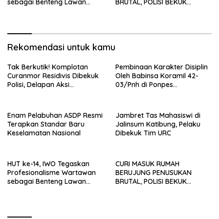
sebagai Benteng Lawan
BRUTAL, POLISI BEKUK
Hoaks ‎
PELAKU ANAK DALAM
HITUNGAN JAM
Rekomendasi untuk kamu
Tak Berkutik! Komplotan
Pembinaan Karakter Disiplin
Curanmor Residivis Dibekuk
Oleh Babinsa Koramil 42-
Polisi, Delapan Aksi
03/Pnh di Ponpes
Curanmordi Candipuro
Kebangsaan
Terungkap
Enam Pelabuhan ASDP Resmi
Jambret Tas Mahasiswi di
Terapkan Standar Baru
Jalinsum Katibung, Pelaku
Keselamatan Nasional
Dibekuk Tim URC
HUT ke-14, IWO Tegaskan
CURI MASUK RUMAH
Profesionalisme Wartawan
BERUJUNG PENUSUKAN
sebagai Benteng Lawan
BRUTAL, POLISI BEKUK
Hoaks ‎
PELAKU ANAK DALAM
HITUNGAN JAM