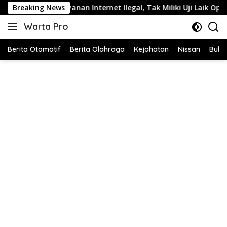
Langsung
a Jual Layanan Internet Ilegal, Tak Miliki Uji Laik Operasi
Breaking News
ke
Warta Pro
konten
Akurat
dan
Berita Otomotif
Berita Olahraga
Kejahatan
Nissan
Bulut
Terpercaya