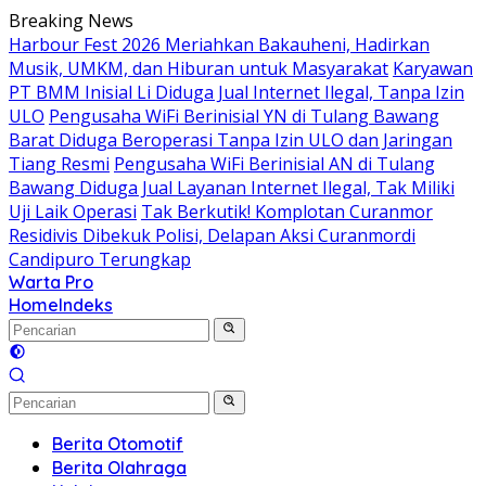
Langsung
Breaking News
ke
Harbour Fest 2026 Meriahkan Bakauheni, Hadirkan
konten
Musik, UMKM, dan Hiburan untuk Masyarakat
Karyawan
PT BMM Inisial Li Diduga Jual Internet Ilegal, Tanpa Izin
ULO
Pengusaha WiFi Berinisial YN di Tulang Bawang
Barat Diduga Beroperasi Tanpa Izin ULO dan Jaringan
Tiang Resmi
Pengusaha WiFi Berinisial AN di Tulang
Bawang Diduga Jual Layanan Internet Ilegal, Tak Miliki
Uji Laik Operasi
Tak Berkutik! Komplotan Curanmor
Residivis Dibekuk Polisi, Delapan Aksi Curanmordi
Candipuro Terungkap
Warta Pro
Akurat
Home
Indeks
dan
Terpercaya
Berita Otomotif
Berita Olahraga