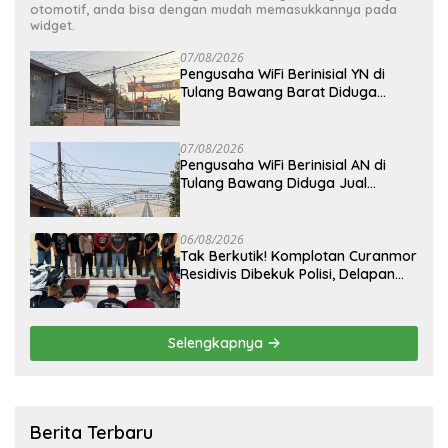
otomotif, anda bisa dengan mudah memasukkannya pada
widget.
07/08/2026
Pengusaha WiFi Berinisial YN di
Tulang Bawang Barat Diduga
Beroperasi Tanpa Izin ULO dan
Jaringan Tiang Resmi
07/08/2026
Pengusaha WiFi Berinisial AN di
Tulang Bawang Diduga Jual
Layanan Internet Ilegal, Tak Miliki
Uji Laik Operasi
06/08/2026
Tak Berkutik! Komplotan Curanmor
Residivis Dibekuk Polisi, Delapan
Aksi Curanmordi Candipuro
Terungkap
Selengkapnya
Berita Terbaru