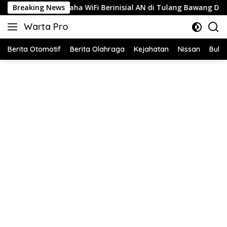
Langsung
Fi Berinisial AN di Tulang Bawang Diduga Jual Layanan Internet 
Breaking News
ke
Warta Pro
konten
Akurat
dan
Berita Otomotif
Berita Olahraga
Kejahatan
Nissan
Bulut
Terpercaya