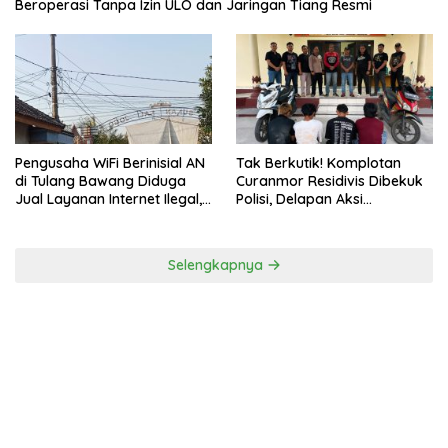
Beroperasi Tanpa Izin ULO dan Jaringan Tiang Resmi
Pengusaha WiFi Berinisial AN
Tak Berkutik! Komplotan
di Tulang Bawang Diduga
Curanmor Residivis Dibekuk
Jual Layanan Internet Ilegal,
Polisi, Delapan Aksi
Tak Miliki Uji Laik Operasi
Curanmordi Candipuro
Terungkap
Selengkapnya