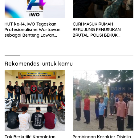
HUT ke-14, IWO Tegaskan
CURI MASUK RUMAH
Profesionalisme Wartawan
BERUJUNG PENUSUKAN
sebagai Benteng Lawan
BRUTAL, POLISI BEKUK
Hoaks ‎
PELAKU ANAK DALAM
HITUNGAN JAM
Rekomendasi untuk kamu
Tak Berkutik! Komplotan
Pembinaan Karakter Disiplin