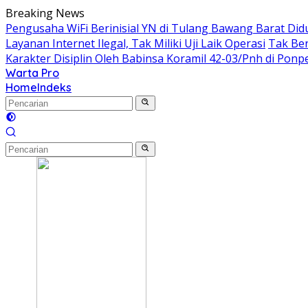
Langsung
Breaking News
ke
Pengusaha WiFi Berinisial YN di Tulang Bawang Barat Did
konten
Layanan Internet Ilegal, Tak Miliki Uji Laik Operasi
Tak Ber
Karakter Disiplin Oleh Babinsa Koramil 42-03/Pnh di Pon
Warta Pro
Akurat
Home
Indeks
dan
Terpercaya