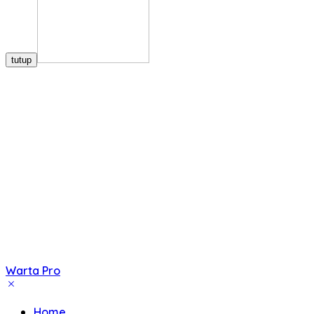
tutup
Warta Pro
Akurat
dan
Home