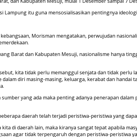
at, dan Kabupaten Mesuji, mulai 1 Desember sampai 7 De
nsi Lampung itu guna mensosialisasikan pentingnya ideolo
kebangsaan, Morisman mengatakan, perwujudan nasionalism
emerdekaan.
ng Barat dan Kabupaten Mesuji, nasionalisme hanya tingg
ebut, kita tidak perlu memanggul senjata dan tidak perlu 
am diri masing-masing, keluarga, kerabat dan handai tau
a.
 sumber yang ada maka penting adanya penerapan dalam
a beberapa daerah telah terjadi peristiwa-peristiwa yang 
ara kita di daerah lain, maka kiranya sangat tepat apabil
an agar tidak terpengaruh dengan peristiwa-peristiwa yang