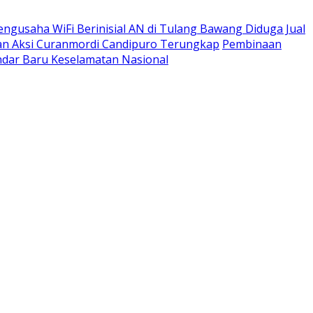
engusaha WiFi Berinisial AN di Tulang Bawang Diduga Jual
apan Aksi Curanmordi Candipuro Terungkap
Pembinaan
dar Baru Keselamatan Nasional