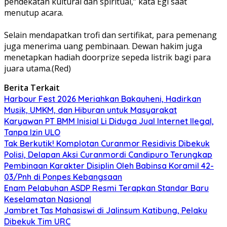
pendekatan kultural dan spiritual,” kata Egi saat
menutup acara.
‎Selain mendapatkan trofi dan sertifikat, para pemenang
juga menerima uang pembinaan. Dewan hakim juga
menetapkan hadiah doorprize sepeda listrik bagi para
juara utama.(Red)
Berita Terkait
Harbour Fest 2026 Meriahkan Bakauheni, Hadirkan
Musik, UMKM, dan Hiburan untuk Masyarakat
Karyawan PT BMM Inisial Li Diduga Jual Internet Ilegal,
Tanpa Izin ULO
Tak Berkutik! Komplotan Curanmor Residivis Dibekuk
Polisi, Delapan Aksi Curanmordi Candipuro Terungkap
Pembinaan Karakter Disiplin Oleh Babinsa Koramil 42-
03/Pnh di Ponpes Kebangsaan
Enam Pelabuhan ASDP Resmi Terapkan Standar Baru
Keselamatan Nasional
Jambret Tas Mahasiswi di Jalinsum Katibung, Pelaku
Dibekuk Tim URC