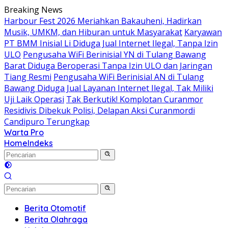
Langsung
Breaking News
ke
Harbour Fest 2026 Meriahkan Bakauheni, Hadirkan
konten
Musik, UMKM, dan Hiburan untuk Masyarakat
Karyawan
PT BMM Inisial Li Diduga Jual Internet Ilegal, Tanpa Izin
ULO
Pengusaha WiFi Berinisial YN di Tulang Bawang
Barat Diduga Beroperasi Tanpa Izin ULO dan Jaringan
Tiang Resmi
Pengusaha WiFi Berinisial AN di Tulang
Bawang Diduga Jual Layanan Internet Ilegal, Tak Miliki
Uji Laik Operasi
Tak Berkutik! Komplotan Curanmor
Residivis Dibekuk Polisi, Delapan Aksi Curanmordi
Candipuro Terungkap
Warta Pro
Akurat
Home
Indeks
dan
Terpercaya
Berita Otomotif
Berita Olahraga