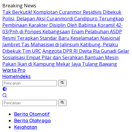
Langsung
Breaking News
ke
Tak Berkutik! Komplotan Curanmor Residivis Dibekuk
konten
Polisi, Delapan Aksi Curanmordi Candipuro Terungkap
Pembinaan Karakter Disiplin Oleh Babinsa Koramil 42-
03/Pnh di Ponpes Kebangsaan
Enam Pelabuhan ASDP
Resmi Terapkan Standar Baru Keselamatan Nasional
Jambret Tas Mahasiswi di Jalinsum Katibung, Pelaku
Dibekuk Tim URC
Anggota DPR RI Dwita Ria Gunadi Gelar
Sosialisasi Empat Pilar dan Serahkan Bantuan Mesin
Pakan Ikan di Kampung Mekar Jaya Tulang Bawang
Warta Pro
Akurat
Home
Indeks
dan
Terpercaya
Berita Otomotif
Berita Olahraga
Kejahatan