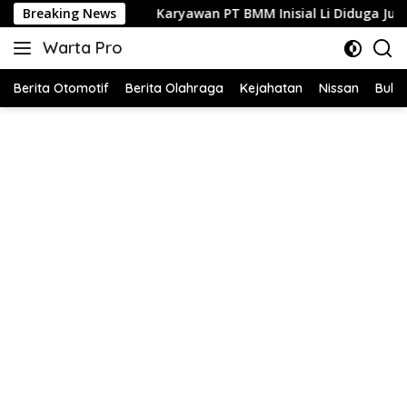
Langsung
Karyawan PT BMM Inisial Li Diduga Jual Internet Ilegal, Tanpa I
Breaking News
ke
Warta Pro
konten
Akurat
dan
Berita Otomotif
Berita Olahraga
Kejahatan
Nissan
Bulut
Terpercaya