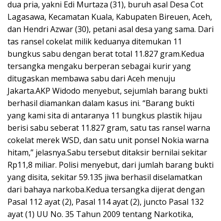
dua pria, yakni Edi Murtaza (31), buruh asal Desa Cot
Lagasawa, Kecamatan Kuala, Kabupaten Bireuen, Aceh,
dan Hendri Azwar (30), petani asal desa yang sama. Dari
tas ransel cokelat milik keduanya ditemukan 11
bungkus sabu dengan berat total 11.827 gram.Kedua
tersangka mengaku berperan sebagai kurir yang
ditugaskan membawa sabu dari Aceh menuju
Jakarta.AKP Widodo menyebut, sejumlah barang bukti
berhasil diamankan dalam kasus ini. “Barang bukti
yang kami sita di antaranya 11 bungkus plastik hijau
berisi sabu seberat 11.827 gram, satu tas ransel warna
cokelat merek WSD, dan satu unit ponsel Nokia warna
hitam,” jelasnya.Sabu tersebut ditaksir bernilai sekitar
Rp11,8 miliar. Polisi menyebut, dari jumlah barang bukti
yang disita, sekitar 59.135 jiwa berhasil diselamatkan
dari bahaya narkoba.Kedua tersangka dijerat dengan
Pasal 112 ayat (2), Pasal 114 ayat (2), juncto Pasal 132
ayat (1) UU No. 35 Tahun 2009 tentang Narkotika,