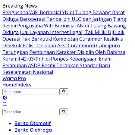
Langsung
Breaking News
ke
Pengusaha WiFi Berinisial YN di Tulang Bawang Barat
konten
Diduga Beroperasi Tanpa Izin ULO dan Jaringan Tiang
Resmi
Pengusaha WiFi Berinisial AN di Tulang Bawang
Diduga Jual Layanan Internet Ilegal, Tak Miliki Uji Laik
Operasi
Tak Berkutik! Komplotan Curanmor Residivis
Dibekuk Polisi, Delapan Aksi Curanmordi Candipuro
Terungkap
Pembinaan Karakter Disiplin Oleh Babinsa
Koramil 42-03/Pnh di Ponpes Kebangsaan
Enam
Pelabuhan ASDP Resmi Terapkan Standar Baru
Keselamatan Nasional
Warta Pro
Akurat
Home
Indeks
dan
Terpercaya
Berita Otomotif
Berita Olahraga