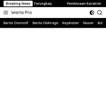
Langsung
gkap
Breaking News
Pembinaan Karakter Disiplin Oleh Babinsa Korami
ke
Warta Pro
konten
Akurat
dan
Berita Otomotif
Berita Olahraga
Kejahatan
Nissan
Bulut
Terpercaya