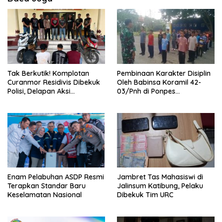
Tak Berkutik! Komplotan
Pembinaan Karakter Disiplin
Curanmor Residivis Dibekuk
Oleh Babinsa Koramil 42-
Polisi, Delapan Aksi
03/Pnh di Ponpes
Curanmordi Candipuro
Kebangsaan
Terungkap
Enam Pelabuhan ASDP Resmi
Jambret Tas Mahasiswi di
Terapkan Standar Baru
Jalinsum Katibung, Pelaku
Keselamatan Nasional
Dibekuk Tim URC