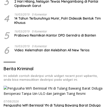
3
2 Hari Hilang, Nelayan Tewas Mengambang di Pantai
Cipalawah Garut
4
16/03/2019
0 Komentar
14 Tahun Terbunuhnya Munir, Polri Didesak Bentuk Tim
Khusus
5
16/03/2019
0 Komentar
Prabowo Resmikan Kantor DPD Gerindra di Banten
6
16/03/2019
0 Komentar
Video: Kelemahan dan Kelebihan All New Terios
Berita Kriminal
Ini adalah contoh deskripsi untuk widget recent post wpberita,
anda bisa memasukkan deskripsi pada widget ini.
07/08/2026
Pengusaha WiFi Berinisial YN di Tulang Bawang Barat Diduga