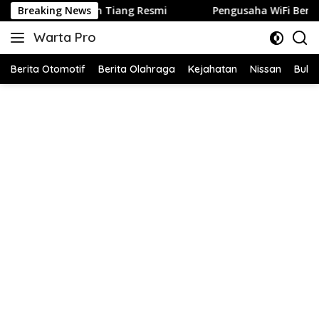
Langsung
Jaringan Tiang Resmi
Breaking News
Pengusaha WiFi Berinisial AN di Tu
ke
Warta Pro
konten
Akurat
dan
Berita Otomotif
Berita Olahraga
Kejahatan
Nissan
Bulut
Terpercaya