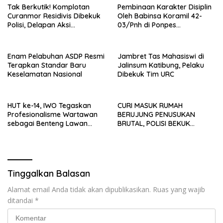
Tak Berkutik! Komplotan
Pembinaan Karakter Disiplin
Curanmor Residivis Dibekuk
Oleh Babinsa Koramil 42-
Polisi, Delapan Aksi
03/Pnh di Ponpes
Curanmordi Candipuro
Kebangsaan
Terungkap
Enam Pelabuhan ASDP Resmi
Jambret Tas Mahasiswi di
Terapkan Standar Baru
Jalinsum Katibung, Pelaku
Keselamatan Nasional
Dibekuk Tim URC
HUT ke-14, IWO Tegaskan
CURI MASUK RUMAH
Profesionalisme Wartawan
BERUJUNG PENUSUKAN
sebagai Benteng Lawan
BRUTAL, POLISI BEKUK
Hoaks ‎
PELAKU ANAK DALAM
HITUNGAN JAM
Tinggalkan Balasan
Alamat email Anda tidak akan dipublikasikan.
Ruas yang wajib
ditandai
*