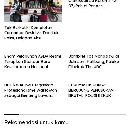
Oleh Babinsa Koramil 42-
03/Pnh di Ponpes
Kebangsaan
Tak Berkutik! Komplotan
Curanmor Residivis Dibekuk
Polisi, Delapan Aksi
Curanmordi Candipuro
Terungkap
Enam Pelabuhan ASDP Resmi
Jambret Tas Mahasiswi di
Terapkan Standar Baru
Jalinsum Katibung, Pelaku
Keselamatan Nasional
Dibekuk Tim URC
HUT ke-14, IWO Tegaskan
CURI MASUK RUMAH
Profesionalisme Wartawan
BERUJUNG PENUSUKAN
sebagai Benteng Lawan
BRUTAL, POLISI BEKUK
Hoaks ‎
PELAKU ANAK DALAM
HITUNGAN JAM
Rekomendasi untuk kamu