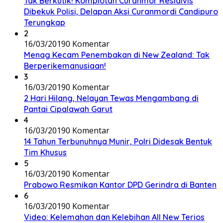
Tak Berkutik! Komplotan Curanmor Residivis
Dibekuk Polisi, Delapan Aksi Curanmordi Candipuro
Terungkap
2
16/03/2019
0 Komentar
Menag Kecam Penembakan di New Zealand: Tak
Berperikemanusiaan!
3
16/03/2019
0 Komentar
2 Hari Hilang, Nelayan Tewas Mengambang di
Pantai Cipalawah Garut
4
16/03/2019
0 Komentar
14 Tahun Terbunuhnya Munir, Polri Didesak Bentuk
Tim Khusus
5
16/03/2019
0 Komentar
Prabowo Resmikan Kantor DPD Gerindra di Banten
6
16/03/2019
0 Komentar
Video: Kelemahan dan Kelebihan All New Terios