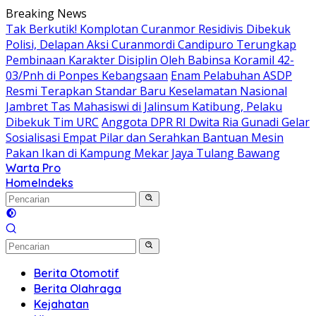
Langsung
Breaking News
ke
Tak Berkutik! Komplotan Curanmor Residivis Dibekuk
konten
Polisi, Delapan Aksi Curanmordi Candipuro Terungkap
Pembinaan Karakter Disiplin Oleh Babinsa Koramil 42-
03/Pnh di Ponpes Kebangsaan
Enam Pelabuhan ASDP
Resmi Terapkan Standar Baru Keselamatan Nasional
Jambret Tas Mahasiswi di Jalinsum Katibung, Pelaku
Dibekuk Tim URC
Anggota DPR RI Dwita Ria Gunadi Gelar
Sosialisasi Empat Pilar dan Serahkan Bantuan Mesin
Pakan Ikan di Kampung Mekar Jaya Tulang Bawang
Warta Pro
Akurat
Home
Indeks
dan
Terpercaya
Berita Otomotif
Berita Olahraga
Kejahatan