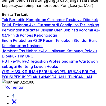
dengan penuh rasa tanggung jawab, jangan sia siakan
kepercayaan pimpinan tersebut. Pungkasnya. (Akif)
Berita Terkait
Tak Berkutik! Komplotan Curanmor Residivis Dibekuk
Polisi, Delapan Aksi Curanmordi Candipuro Terungkap
Pembinaan Karakter Disiplin Oleh Babinsa Koramil 42-
03/Pnh di Ponpes Kebangsaan
Enam Pelabuhan ASDP Resmi Terapkan Standar Baru
Keselamatan Nasional
Jambret Tas Mahasiswi di Jalinsum Katibung, Pelaku
Dibekuk Tim URC
HUT ke-14, IWO Tegaskan Profesionalisme Wartawan
sebagai Benteng Lawan Hoaks ‎
CURI MASUK RUMAH BERUJUNG PENUSUKAN BRUTAL,
POLISI BEKUK PELAKU ANAK DALAM HITUNGAN JAM
Komentar