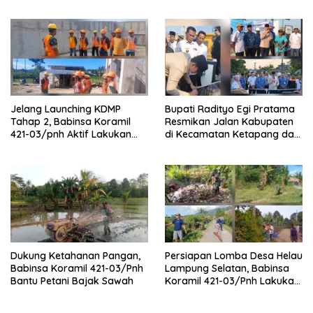
Pangan
Merah Putih
Jelang Launching KDMP
Bupati Radityo Egi Pratama
Tahap 2, Babinsa Koramil
Resmikan Jalan Kabupaten
421-03/pnh Aktif Lakukan
di Kecamatan Ketapang dan
Pengawasan Lapangan
Sragi
Dukung Ketahanan Pangan,
Persiapan Lomba Desa Helau
Babinsa Koramil 421-03/Pnh
Lampung Selatan, Babinsa
Bantu Petani Bajak Sawah
Koramil 421-03/Pnh Lakukan
Giat Gotong royong