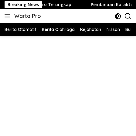
Langsung
Terungkap
Breaking News
Pembinaan Karakter Disiplin Oleh Babinsa K
ke
Warta Pro
konten
Akurat
dan
Berita Otomotif
Berita Olahraga
Kejahatan
Nissan
Bulut
Terpercaya