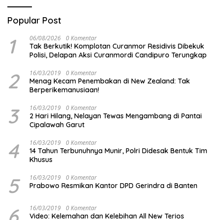
Popular Post
1
06/08/2026
0 Komentar
Tak Berkutik! Komplotan Curanmor Residivis Dibekuk
Polisi, Delapan Aksi Curanmordi Candipuro Terungkap
2
16/03/2019
0 Komentar
Menag Kecam Penembakan di New Zealand: Tak
Berperikemanusiaan!
3
16/03/2019
0 Komentar
2 Hari Hilang, Nelayan Tewas Mengambang di Pantai
Cipalawah Garut
4
16/03/2019
0 Komentar
14 Tahun Terbunuhnya Munir, Polri Didesak Bentuk Tim
Khusus
5
16/03/2019
0 Komentar
Prabowo Resmikan Kantor DPD Gerindra di Banten
6
16/03/2019
0 Komentar
Video: Kelemahan dan Kelebihan All New Terios