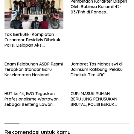
Pembinaan Karakter Disiplin
Oleh Babinsa Koramil 42-
03/Pnh di Ponpes
Kebangsaan
Tak Berkutik! Komplotan
Curanmor Residivis Dibekuk
Polisi, Delapan Aksi
Curanmordi Candipuro
Terungkap
Enam Pelabuhan ASDP Resmi
Jambret Tas Mahasiswi di
Terapkan Standar Baru
Jalinsum Katibung, Pelaku
Keselamatan Nasional
Dibekuk Tim URC
HUT ke-14, IWO Tegaskan
CURI MASUK RUMAH
Profesionalisme Wartawan
BERUJUNG PENUSUKAN
sebagai Benteng Lawan
BRUTAL, POLISI BEKUK
Hoaks ‎
PELAKU ANAK DALAM
HITUNGAN JAM
Rekomendasi untuk kamu