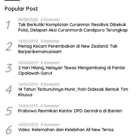
Popular Post
1
06/08/2026
0 Komentar
Tak Berkutik! Komplotan Curanmor Residivis Dibekuk
Polisi, Delapan Aksi Curanmordi Candipuro Terungkap
2
16/03/2019
0 Komentar
Menag Kecam Penembakan di New Zealand: Tak
Berperikemanusiaan!
3
16/03/2019
0 Komentar
2 Hari Hilang, Nelayan Tewas Mengambang di Pantai
Cipalawah Garut
4
16/03/2019
0 Komentar
14 Tahun Terbunuhnya Munir, Polri Didesak Bentuk Tim
Khusus
5
16/03/2019
0 Komentar
Prabowo Resmikan Kantor DPD Gerindra di Banten
6
16/03/2019
0 Komentar
Video: Kelemahan dan Kelebihan All New Terios