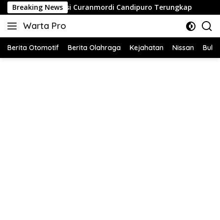
Langsung
an Aksi Curanmordi Candipuro Terungkap
Breaking News
Pembinaan Kar
ke
Warta Pro
konten
Akurat
dan
Berita Otomotif
Berita Olahraga
Kejahatan
Nissan
Bulut
Terpercaya