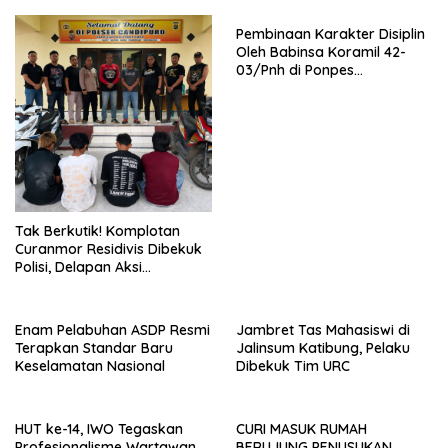
Pembinaan Karakter Disiplin
Oleh Babinsa Koramil 42-
03/Pnh di Ponpes
Kebangsaan
Tak Berkutik! Komplotan
Curanmor Residivis Dibekuk
Polisi, Delapan Aksi
Curanmordi Candipuro
Terungkap
Enam Pelabuhan ASDP Resmi
Jambret Tas Mahasiswi di
Terapkan Standar Baru
Jalinsum Katibung, Pelaku
Keselamatan Nasional
Dibekuk Tim URC
HUT ke-14, IWO Tegaskan
CURI MASUK RUMAH
Profesionalisme Wartawan
BERUJUNG PENUSUKAN