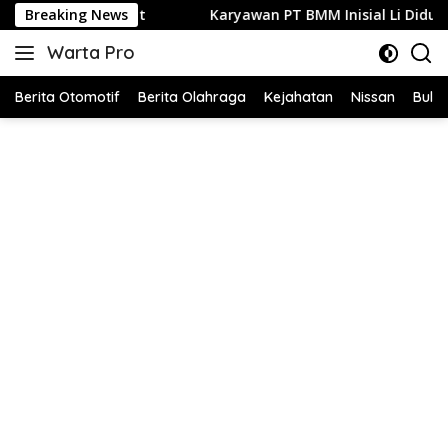
Langsung
asyarakat
Breaking News
Karyawan PT BMM Inisial Li Diduga Jual Inter
ke
Warta Pro
konten
Akurat
dan
Berita Otomotif
Berita Olahraga
Kejahatan
Nissan
Bulut
Terpercaya