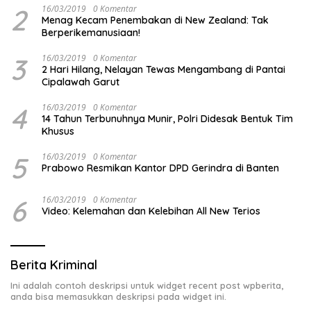
2
16/03/2019
0 Komentar
Menag Kecam Penembakan di New Zealand: Tak
Berperikemanusiaan!
3
16/03/2019
0 Komentar
2 Hari Hilang, Nelayan Tewas Mengambang di Pantai
Cipalawah Garut
4
16/03/2019
0 Komentar
14 Tahun Terbunuhnya Munir, Polri Didesak Bentuk Tim
Khusus
5
16/03/2019
0 Komentar
Prabowo Resmikan Kantor DPD Gerindra di Banten
6
16/03/2019
0 Komentar
Video: Kelemahan dan Kelebihan All New Terios
Berita Kriminal
Ini adalah contoh deskripsi untuk widget recent post wpberita,
anda bisa memasukkan deskripsi pada widget ini.