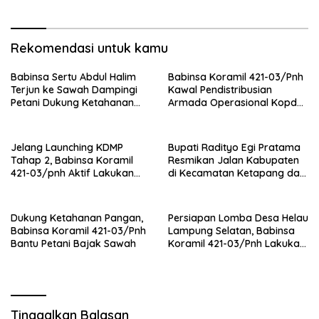
Rekomendasi untuk kamu
Babinsa Sertu Abdul Halim
Babinsa Koramil 421-03/Pnh
Terjun ke Sawah Dampingi
Kawal Pendistribusian
Petani Dukung Ketahanan
Armada Operasional Kopdes
Pangan
Merah Putih
Jelang Launching KDMP
Bupati Radityo Egi Pratama
Tahap 2, Babinsa Koramil
Resmikan Jalan Kabupaten
421-03/pnh Aktif Lakukan
di Kecamatan Ketapang dan
Pengawasan Lapangan
Sragi
Dukung Ketahanan Pangan,
Persiapan Lomba Desa Helau
Babinsa Koramil 421-03/Pnh
Lampung Selatan, Babinsa
Bantu Petani Bajak Sawah
Koramil 421-03/Pnh Lakukan
Giat Gotong royong
Tinggalkan Balasan