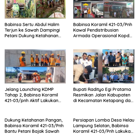
Babinsa Sertu Abdul Halim
Babinsa Koramil 421-03/Pnh
Terjun ke Sawah Dampingi
Kawal Pendistribusian
Petani Dukung Ketahanan
Armada Operasional Kopdes
Pangan
Merah Putih
Jelang Launching KDMP
Bupati Radityo Egi Pratama
Tahap 2, Babinsa Koramil
Resmikan Jalan Kabupaten
421-03/pnh Aktif Lakukan
di Kecamatan Ketapang dan
Pengawasan Lapangan
Sragi
Dukung Ketahanan Pangan,
Persiapan Lomba Desa Helau
Babinsa Koramil 421-03/Pnh
Lampung Selatan, Babinsa
Bantu Petani Bajak Sawah
Koramil 421-03/Pnh Lakukan
Giat Gotong royong