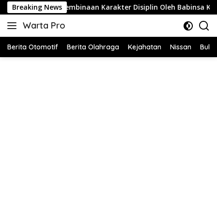
Langsung
aan Karakter Disiplin Oleh Babinsa Koramil 42-03/Pnh di Ponp
Breaking News
ke
Warta Pro
konten
Akurat
dan
Berita Otomotif
Berita Olahraga
Kejahatan
Nissan
Bulut
Terpercaya