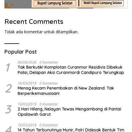
Recent Comments
Tidak ada komentar untuk ditampilkan.
Popular Post
1
06/08/2026
0 Komentar
Tak Berkutik! Komplotan Curanmor Residivis Dibekuk
Polisi, Delapan Aksi Curanmordi Candipuro Terungkap
2
16/03/2019
0 Komentar
Menag Kecam Penembakan di New Zealand: Tak
Berperikemanusiaan!
3
16/03/2019
0 Komentar
2 Hari Hilang, Nelayan Tewas Mengambang di Pantai
Cipalawah Garut
4
16/03/2019
0 Komentar
14 Tahun Terbunuhnya Munir, Polri Didesak Bentuk Tim