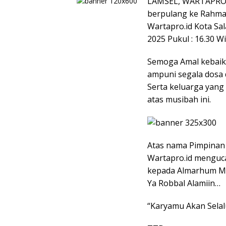
LAMSEL, WARTAPRO.ID 
berpulang ke Rahmat
Wartapro.id Kota Sal
2025 Pukul : 16.30 W
Semoga Amal kebaika
ampuni segala dosa 
Serta keluarga yang
atas musibah ini.
Atas nama Pimpinan 
Wartapro.id menguc
kepada Almarhum Moc
Ya Robbal Alamiin…
“Karyamu Akan Selalu