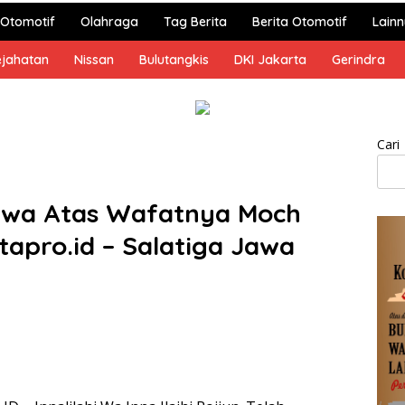
Otomotif
Olahraga
Tag Berita
Berita Otomotif
Lain
ejahatan
Nissan
Bulutangkis
DKI Jakarta
Gerindra
Cari
awa Atas Wafatnya Moch
tapro.id – Salatiga Jawa