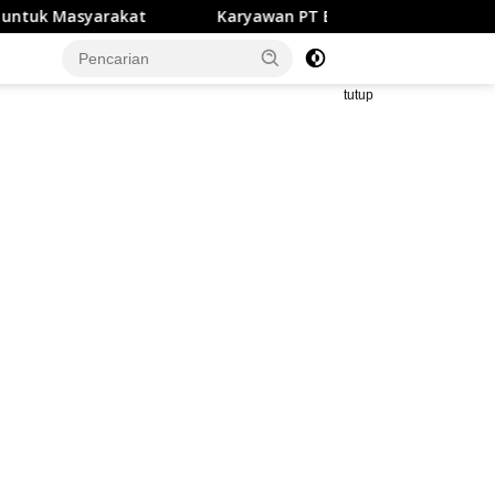
t
Karyawan PT BMM Inisial Li Diduga Jual Internet Ilega
tutup