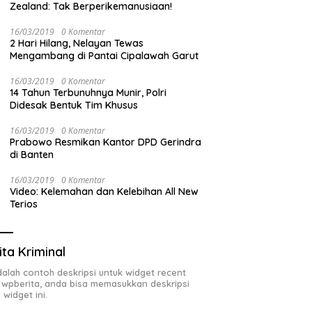
Zealand: Tak Berperikemanusiaan!
16/03/2019
0 Komentar
2 Hari Hilang, Nelayan Tewas
Mengambang di Pantai Cipalawah Garut
16/03/2019
0 Komentar
14 Tahun Terbunuhnya Munir, Polri
Didesak Bentuk Tim Khusus
16/03/2019
0 Komentar
Prabowo Resmikan Kantor DPD Gerindra
di Banten
16/03/2019
0 Komentar
Video: Kelemahan dan Kelebihan All New
Terios
ita Kriminal
adalah contoh deskripsi untuk widget recent
 wpberita, anda bisa memasukkan deskripsi
 widget ini.