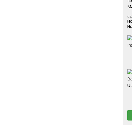
08
Ha
Ha
M