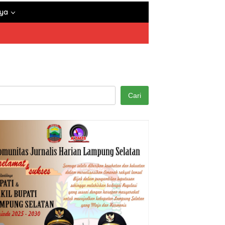
nya
Cari