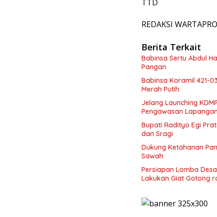
TTD
REDAKSI WARTAPRO.I
Berita Terkait
Babinsa Sertu Abdul H
Pangan
Babinsa Koramil 421-0
Merah Putih
Jelang Launching KDMP
Pengawasan Lapanga
Bupati Radityo Egi Pr
dan Sragi
Dukung Ketahanan Pang
Sawah
Persiapan Lomba Desa 
Lakukan Giat Gotong 