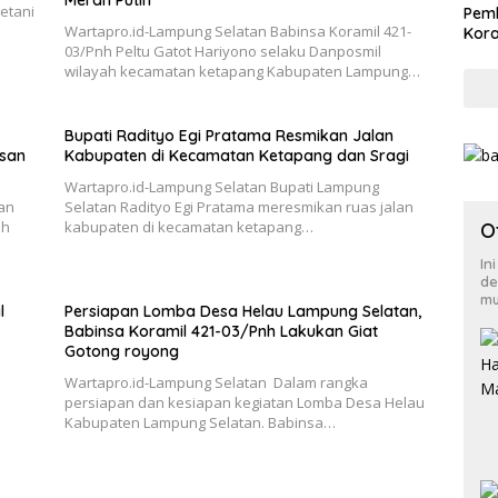
Merah Putih
etani
Pemb
Wartapro.id-Lampung Selatan Babinsa Koramil 421-
Kora
03/Pnh Peltu Gatot Hariyono selaku Danposmil
wilayah kecamatan ketapang Kabupaten Lampung…
Bupati Radityo Egi Pratama Resmikan Jalan
asan
Kabupaten di Kecamatan Ketapang dan Sragi
Wartapro.id-Lampung Selatan Bupati Lampung
an
Selatan Radityo Egi Pratama meresmikan ruas jalan
ah
kabupaten di kecamatan ketapang…
O
In
de
mu
l
Persiapan Lomba Desa Helau Lampung Selatan,
Babinsa Koramil 421-03/Pnh Lakukan Giat
Gotong royong
Wartapro.id-Lampung Selatan Dalam rangka
persiapan dan kesiapan kegiatan Lomba Desa Helau
Kabupaten Lampung Selatan. Babinsa…