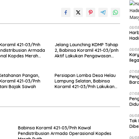
08/0
Harb
Hadi
Mas
Koramil 421-03/Pnh
Jelang Launching KDMP Tahap
08/0
ndistribusian Armada
2, Babinsa Koramil 421-03/pnh
Kary
onal Kopdes Merah
Aktif Lakukan Pengawasan
Ileg
Lapangan
07/0
Ketahanan Pangan,
Persiapan Lomba Desa Helau
Peng
Koramil 421-03/Pnh
Lampung Selatan, Babinsa
Bara
tani Bajak Sawah
Koramil 421-03/Pnh Lakukan
Jari
Giat Gotong royong
07/0
Peng
Didu
Laik
06/0
Tak 
Dibe
Babinsa Koramil 421-03/Pnh Kawal
Can
Pendistribusian Armada Operasional Kopdes
06/0