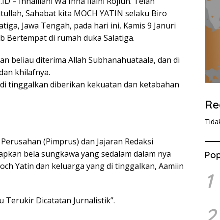
– Innalilahi Wa Inna Ilaihi Rojiun. Telah
ullah, Sahabat kita MOCH YATIN selaku Biro
atiga, Jawa Tengah, pada hari ini, Kamis 9 Januri
ib Bertempat di rumah duka Salatiga.
n beliau diterima Allah Subhanahuataala, dan di
dan khilafnya.
 di tinggalkan diberikan kekuatan dan ketabahan
Re
Tida
Perusahan (Pimprus) dan Jajaran Redaksi
apkan bela sungkawa yang sedalam dalam nya
Pop
h Yatin dan keluarga yang di tinggalkan, Aamiin
1
 Terukir Dicatatan Jurnalistik”.
2