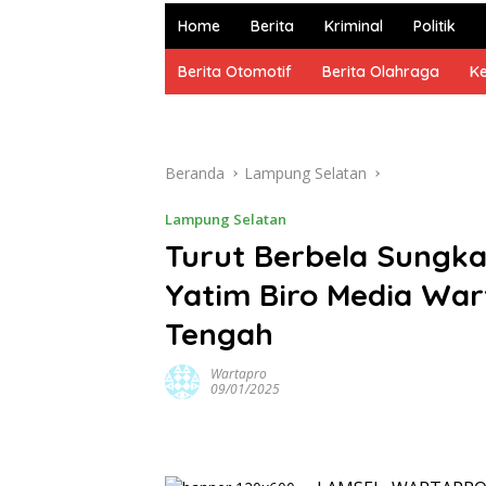
dan
Home
Berita
Kriminal
Politik
Terpercaya
Berita Otomotif
Berita Olahraga
K
Beranda
Lampung Selatan
Lampung Selatan
Turut Berbela Sungk
Yatim Biro Media War
Tengah
Wartapro
09/01/2025