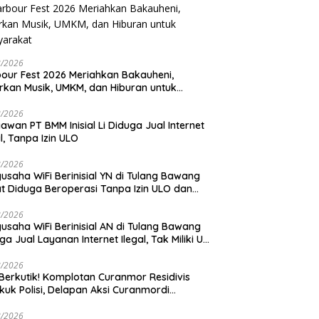
8/2026
our Fest 2026 Meriahkan Bakauheni,
rkan Musik, UMKM, dan Hiburan untuk
yarakat
8/2026
awan PT BMM Inisial Li Diduga Jual Internet
al, Tanpa Izin ULO
8/2026
usaha WiFi Berinisial YN di Tulang Bawang
t Diduga Beroperasi Tanpa Izin ULO dan
ngan Tiang Resmi
8/2026
usaha WiFi Berinisial AN di Tulang Bawang
ga Jual Layanan Internet Ilegal, Tak Miliki Uji
 Operasi
8/2026
Berkutik! Komplotan Curanmor Residivis
kuk Polisi, Delapan Aksi Curanmordi
dipuro Terungkap
8/2026