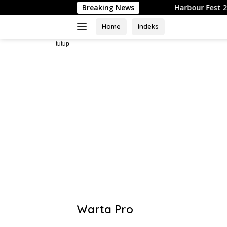
Langsung
Breaking News
Harbour Fest 2026 Meriahkan Ba
ke
konten
Home
Indeks
tutup
Warta Pro
Akurat