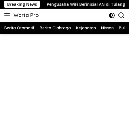
Langsung
Pengusaha WiFi Berinisial AN di Tulang Bawang Diduga Jual Layan
Breaking News
ke
Warta Pro
konten
Akurat
dan
Berita Otomotif
Berita Olahraga
Kejahatan
Nissan
Bulut
Terpercaya