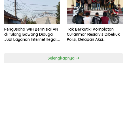
Pengusaha WiFi Berinisial AN
Tak Berkutik! Komplotan
di Tulang Bawang Diduga
Curanmor Residivis Dibekuk
Jual Layanan Internet Ilegal,
Polisi, Delapan Aksi
Tak Miliki Uji Laik Operasi
Curanmordi Candipuro
Terungkap
Selengkapnya