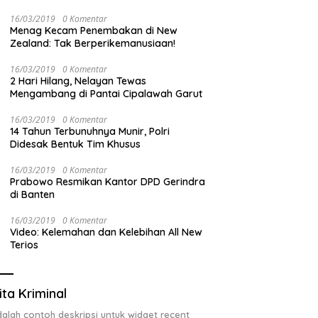
Izin ULO dan Jaringan Tiang Resmi
16/03/2019
0 Komentar
Menag Kecam Penembakan di New
Zealand: Tak Berperikemanusiaan!
16/03/2019
0 Komentar
2 Hari Hilang, Nelayan Tewas
Mengambang di Pantai Cipalawah Garut
16/03/2019
0 Komentar
14 Tahun Terbunuhnya Munir, Polri
Didesak Bentuk Tim Khusus
16/03/2019
0 Komentar
Prabowo Resmikan Kantor DPD Gerindra
di Banten
16/03/2019
0 Komentar
Video: Kelemahan dan Kelebihan All New
Terios
ita Kriminal
adalah contoh deskripsi untuk widget recent