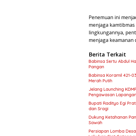
Penemuan ini menjad
menjaga kamtibmas 
lingkungannya, pent
menjaga keamanan di
Berita Terkait
Babinsa Sertu Abdul H
Pangan
Babinsa Koramil 421-0
Merah Putih
Jelang Launching KDMP
Pengawasan Lapanga
Bupati Radityo Egi Pr
dan Sragi
Dukung Ketahanan Pang
Sawah
Persiapan Lomba Desa 