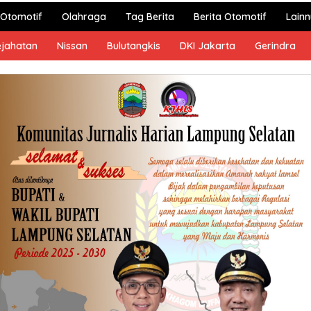
Otomotif
Olahraga
Tag Berita
Berita Otomotif
Lain
ejahatan
Nissan
Bulutangkis
DKI Jakarta
Gerindra