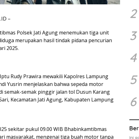
2
ID –
3
ibmas Polsek Jati Agung menemukan tiga unit
iduga merupakan hasil tindak pidana pencurian
ari 2025.
4
5
 Iptu Rudy Prawira mewakili Kapolres Lampung
ndi Yusrin menjelaskan bahwa sepeda motor
di semak-semak pinggir jalan tol Dusun Karang
6
Sari, Kecamatan Jati Agung, Kabupaten Lampung
Ber
 2025 sekitar pukul 09.00 WIB Bhabinkamtibmas
ri masyarakat, mengenai tiga buah motor tanpa
Ini 