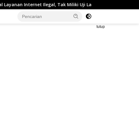
Tak Miliki Uji Laik Operasi
Tak Berkutik! Komplotan Cu
tutup