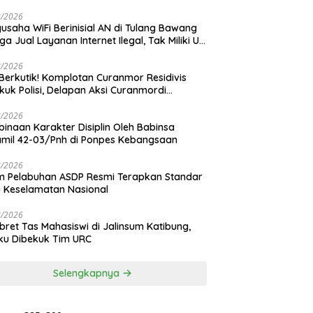
ngan Tiang Resmi
8/2026
usaha WiFi Berinisial AN di Tulang Bawang
ga Jual Layanan Internet Ilegal, Tak Miliki Uji
 Operasi
8/2026
Berkutik! Komplotan Curanmor Residivis
kuk Polisi, Delapan Aksi Curanmordi
dipuro Terungkap
8/2026
inaan Karakter Disiplin Oleh Babinsa
mil 42-03/Pnh di Ponpes Kebangsaan
8/2026
 Pelabuhan ASDP Resmi Terapkan Standar
 Keselamatan Nasional
8/2026
ret Tas Mahasiswi di Jalinsum Katibung,
ku Dibekuk Tim URC
Selengkapnya