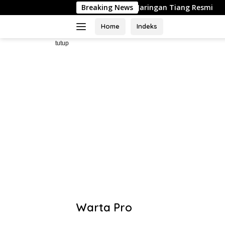
Langsung
 Izin ULO dan Jaringan Tiang Resmi
Breaking News
Pengusaha WiFi Beri
ke
konten
Home
Indeks
tutup
Warta Pro
Akurat