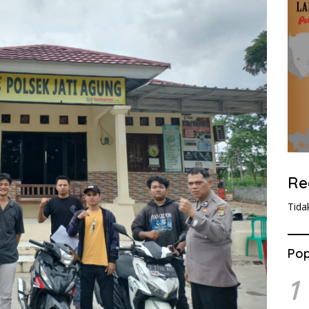
Re
Tida
Pop
1