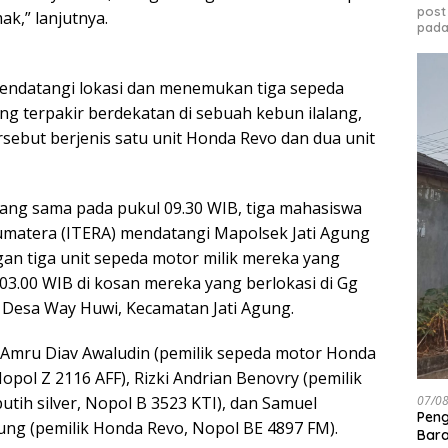
post
ak,” lanjutnya.
pada
ndatangi lokasi dan menemukan tiga sepeda
ng terpakir berdekatan di sebuah kebun ilalang,
rsebut berjenis satu unit Honda Revo dan dua unit
 yang sama pada pukul 09.30 WIB, tiga mahasiswa
Sumatera (ITERA) mendatangi Mapolsek Jati Agung
an tiga unit sepeda motor milik mereka yang
l 03.00 WIB di kosan mereka yang berlokasi di Gg
Desa Way Huwi, Kecamatan Jati Agung.
 Amru Diav Awaludin (pemilik sepeda motor Honda
opol Z 2116 AFF), Rizki Andrian Benovry (pemilik
tih silver, Nopol B 3523 KTI), dan Samuel
07/0
Peng
g (pemilik Honda Revo, Nopol BE 4897 FM).
Bara