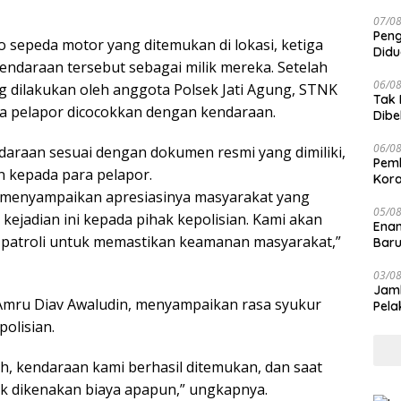
Jari
07/0
Peng
o sepeda motor yang ditemukan di lokasi, ketiga
Didu
endaraan tersebut sebagai milik mereka. Setelah
Laik
06/0
ng dilakukan oleh anggota Polsek Jati Agung, STNK
Tak 
ga pelapor dicocokkan dengan kendaraan.
Dibe
Can
06/0
daraan sesuai dengan dokumen resmi yang dimiliki,
Pemb
 kepada para pelapor.
Kora
g menyampaikan apresiasinya masyarakat yang
05/0
kejadian ini kepada pihak kepolisian. Kami akan
Enam
 patroli untuk memastikan keamanan masyarakat,”
Baru
03/0
Jamb
 Amru Diav Awaludin, menyampaikan rasa syukur
Pela
polisian.
ih, kendaraan kami berhasil ditemukan, dan saat
k dikenakan biaya apapun,” ungkapnya.