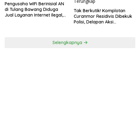
Pengusaha WiFi Berinisial AN
di Tulang Bawang Diduga
Tak Berkutik! Komplotan
Jual Layanan Internet Ilegal,
Curanmor Residivis Dibekuk
Tak Miliki Uji Laik Operasi
Polisi, Delapan Aksi
Curanmordi Candipuro
Terungkap
Selengkapnya