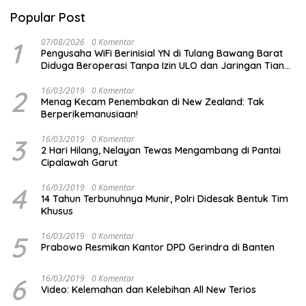
Popular Post
1
07/08/2026
0 Komentar
Pengusaha WiFi Berinisial YN di Tulang Bawang Barat
Diduga Beroperasi Tanpa Izin ULO dan Jaringan Tiang
Resmi
2
16/03/2019
0 Komentar
Menag Kecam Penembakan di New Zealand: Tak
Berperikemanusiaan!
3
16/03/2019
0 Komentar
2 Hari Hilang, Nelayan Tewas Mengambang di Pantai
Cipalawah Garut
4
16/03/2019
0 Komentar
14 Tahun Terbunuhnya Munir, Polri Didesak Bentuk Tim
Khusus
5
16/03/2019
0 Komentar
Prabowo Resmikan Kantor DPD Gerindra di Banten
6
16/03/2019
0 Komentar
Video: Kelemahan dan Kelebihan All New Terios