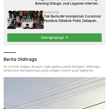
Bawang Diduga Jual Layanan Internet
Ilegal, Tak Miliki Uji Laik Operasi
06/08/2026
Tak Berkutik! Komplotan Curanmor
Residivis Dibekuk Polisi, Delapan
Aksi Curanmordi Candipuro
Terungkap
Selengkapnya
Berita Olahraga
Ini contoh widget dengan style gallery pada kategori olahraga,
anda bisa mengaturnya pada widget recent post wpberita.