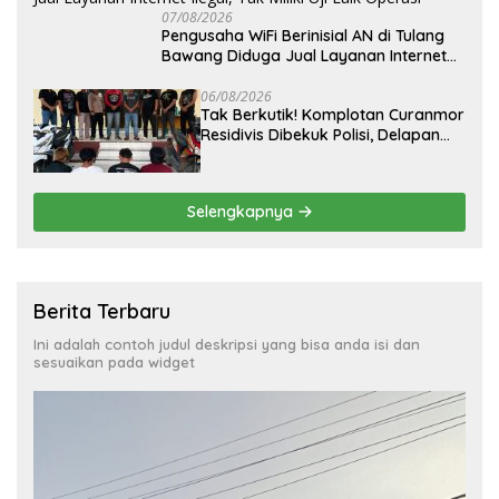
07/08/2026
Pengusaha WiFi Berinisial AN di Tulang
Bawang Diduga Jual Layanan Internet
Ilegal, Tak Miliki Uji Laik Operasi
06/08/2026
Tak Berkutik! Komplotan Curanmor
Residivis Dibekuk Polisi, Delapan
Aksi Curanmordi Candipuro
Terungkap
Selengkapnya
Berita Terbaru
Ini adalah contoh judul deskripsi yang bisa anda isi dan
sesuaikan pada widget