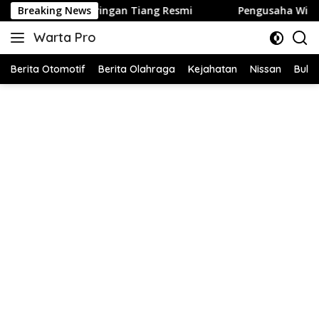
Langsung
iang Resmi
Breaking News
Pengusaha WiFi Berinisial AN di Tulang Bawan
ke
Warta Pro
konten
Akurat
dan
Berita Otomotif
Berita Olahraga
Kejahatan
Nissan
Bulut
Terpercaya