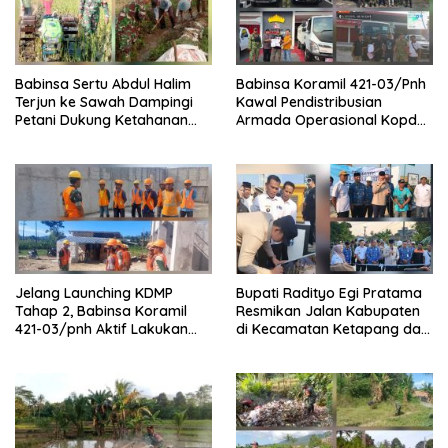
Babinsa Sertu Abdul Halim
Babinsa Koramil 421-03/Pnh
Terjun ke Sawah Dampingi
Kawal Pendistribusian
Petani Dukung Ketahanan
Armada Operasional Kopdes
Pangan
Merah Putih
Jelang Launching KDMP
Bupati Radityo Egi Pratama
Tahap 2, Babinsa Koramil
Resmikan Jalan Kabupaten
421-03/pnh Aktif Lakukan
di Kecamatan Ketapang dan
Pengawasan Lapangan
Sragi