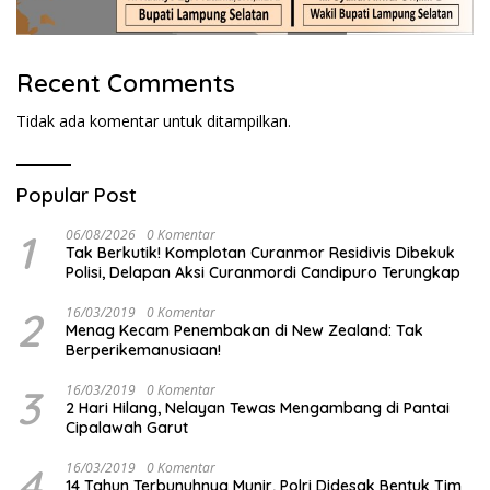
Recent Comments
Tidak ada komentar untuk ditampilkan.
Popular Post
1
06/08/2026
0 Komentar
Tak Berkutik! Komplotan Curanmor Residivis Dibekuk
Polisi, Delapan Aksi Curanmordi Candipuro Terungkap
2
16/03/2019
0 Komentar
Menag Kecam Penembakan di New Zealand: Tak
Berperikemanusiaan!
3
16/03/2019
0 Komentar
2 Hari Hilang, Nelayan Tewas Mengambang di Pantai
Cipalawah Garut
4
16/03/2019
0 Komentar
14 Tahun Terbunuhnya Munir, Polri Didesak Bentuk Tim