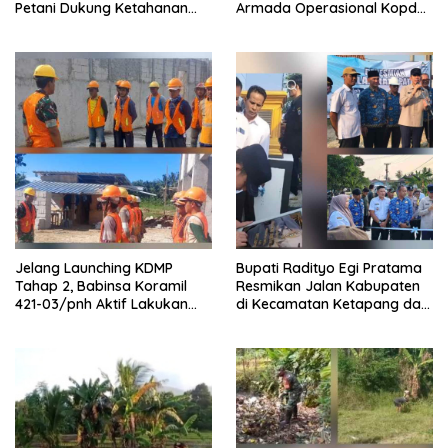
Petani Dukung Ketahanan
Armada Operasional Kopdes
Pangan
Merah Putih
Jelang Launching KDMP
Bupati Radityo Egi Pratama
Tahap 2, Babinsa Koramil
Resmikan Jalan Kabupaten
421-03/pnh Aktif Lakukan
di Kecamatan Ketapang dan
Pengawasan Lapangan
Sragi