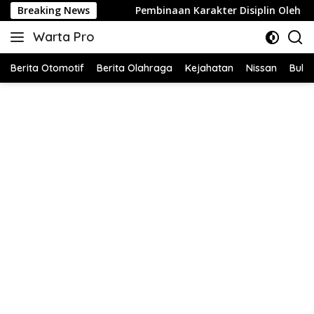
Langsung
Breaking News
Pembinaan Karakter Disiplin Oleh Babinsa Koramil 42-
ke
Warta Pro
konten
Akurat
dan
Berita Otomotif
Berita Olahraga
Kejahatan
Nissan
Bulut
Terpercaya