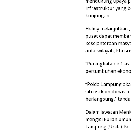
mendukung upaya p
infrastruktur yang b
kunjungan.
Helmy melanjutkan ,
pusat dapat memberi
kesejahteraan masya
antarwilayah, khusus
“Peningkatan infras
pertumbuhan ekonom
“Polda Lampung akan
situasi kamtibmas 
berlangsung,” tanda 
Dalam lawatan Menk
mengisi kuliah umum
Lampung (Unila). Ke