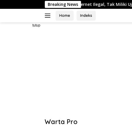
Langsung
ayanan Internet Ilegal, Tak Miliki Uji Laik Operasi
Breaking News
Tak
ke
konten
Home
Indeks
tutup
Warta Pro
Akurat