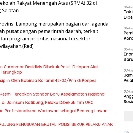
Laik
ekolah Rakyat Menengah Atas (SRMA) 32 di
06/0
Selatan.
Tak 
Dibe
Can
rovinsi Lampung merupakan bagian dari agenda
06/0
ah pusat dengan pemerintah daerah, terkait
Pemb
tan program prioritas nasional di sektor
Kora
wilayahan.(Red)
05/0
Enam
Baru
n Curanmor Residivis Dibekuk Polisi, Delapan Aksi
03/0
 Terungkap
Jamb
iplin Oleh Babinsa Koramil 42-03/Pnh di Ponpes
Pela
02/0
Resmi Terapkan Standar Baru Keselamatan Nasional
Angg
Sosi
 di Jalinsum Katibung, Pelaku Dibekuk Tim URC
Mesi
an Profesionalisme Wartawan sebagai Benteng Lawan
Tul
RUJUNG PENUSUKAN BRUTAL, POLISI BEKUK PELAKU ANAK