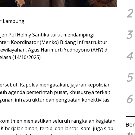
2
ar Lampung
3
jen Pol Helmy Santika turut mendampingi
teri Koordinator (Menko) Bidang Infrastruktur
wilayahan, Agus Harimurti Yudhoyono (AHY) di
4
lasa (14/10/2025).
5
rsebut, Kapolda mengatakan, jajaran kepolisian
uh agenda pemerintah pusat, khususnya terkait
6
unan infrastruktur dan penguatan konektivitas
komitmen memastikan seluruh rangkaian kegiatan
Ber
berjalan aman, tertib, dan lancar. Kami juga siap
Ini 