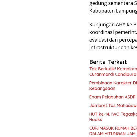
gedung sementara S
Kabupaten Lampung 
Kunjungan AHY ke P
koordinasi pemerint
evaluasi dan percepa
infrastruktur dan ke
Berita Terkait
Tak Berkutik! Komplota
Curanmordi Candipuro
Pembinaan Karakter Dis
Kebangsaan
Enam Pelabuhan ASDP 
Jambret Tas Mahasiswi
HUT ke-14, IWO Tegask
Hoaks ‎
CURI MASUK RUMAH BE
DALAM HITUNGAN JAM