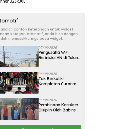
tomotif
i adalah contoh keterangan untuk widget
ngan kategori otomotif, anda bisa dengan
dah memasukkannya pada widget.
07/08/2026
Pengusaha WiFi
Berinisial AN di Tulang
Bawang Diduga Jual
Layanan Internet
Ilegal, Tak Miliki Uji
06/08/2026
Laik Operasi
Tak Berkutik!
Komplotan Curanmor
Residivis Dibekuk
Polisi, Delapan Aksi
Curanmordi
06/08/2026
Candipuro Terungkap
Pembinaan Karakter
Disiplin Oleh Babinsa
Koramil 42-03/Pnh di
Ponpes Kebangsaan