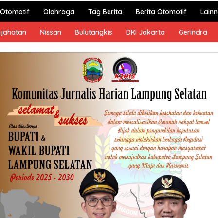
Otomotif
Olahraga
Tag Berita
Berita Otomotif
Lain
ejahatan
Nissan
Bulutangkis
DKI Jakarta
Gerindra