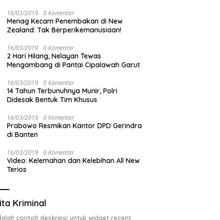
Ilegal, Tak Miliki Uji Laik Operasi
16/03/2019
0 Komentar
Menag Kecam Penembakan di New
Zealand: Tak Berperikemanusiaan!
16/03/2019
0 Komentar
2 Hari Hilang, Nelayan Tewas
Mengambang di Pantai Cipalawah Garut
16/03/2019
0 Komentar
14 Tahun Terbunuhnya Munir, Polri
Didesak Bentuk Tim Khusus
16/03/2019
0 Komentar
Prabowo Resmikan Kantor DPD Gerindra
di Banten
16/03/2019
0 Komentar
Video: Kelemahan dan Kelebihan All New
Terios
ita Kriminal
adalah contoh deskripsi untuk widget recent