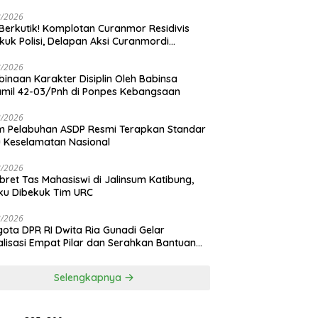
 Operasi
8/2026
Berkutik! Komplotan Curanmor Residivis
kuk Polisi, Delapan Aksi Curanmordi
dipuro Terungkap
8/2026
inaan Karakter Disiplin Oleh Babinsa
mil 42-03/Pnh di Ponpes Kebangsaan
8/2026
 Pelabuhan ASDP Resmi Terapkan Standar
 Keselamatan Nasional
8/2026
ret Tas Mahasiswi di Jalinsum Katibung,
ku Dibekuk Tim URC
8/2026
ota DPR RI Dwita Ria Gunadi Gelar
alisasi Empat Pilar dan Serahkan Bantuan
n Pakan Ikan di Kampung Mekar Jaya
ang Bawang
Selengkapnya