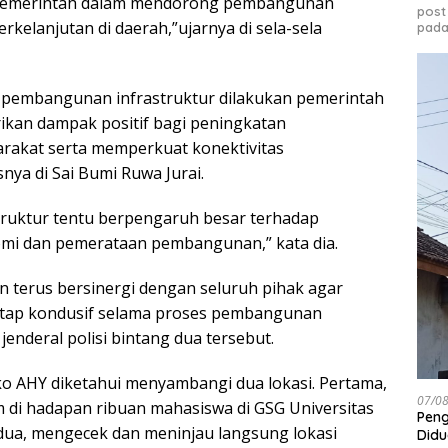
emerintah dalam mendorong pembangunan
post
erkelanjutan di daerah,”ujarnya di sela-sela
pada
 pembangunan infrastruktur dilakukan pemerintah
kan dampak positif bagi peningkatan
rakat serta memperkuat konektivitas
nya di Sai Bumi Ruwa Jurai.
truktur tentu berpengaruh besar terhadap
i dan pemerataan pembangunan,” kata dia.
 terus bersinergi dengan seluruh pihak agar
tetap kondusif selama proses pembangunan
jenderal polisi bintang dua tersebut.
o AHY diketahui menyambangi dua lokasi. Pertama,
07/0
 di hadapan ribuan mahasiswa di GSG Universitas
Peng
dua, mengecek dan meninjau langsung lokasi
Didu