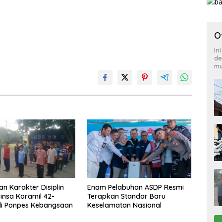
O
In
de
mu
n Karakter Disiplin
Enam Pelabuhan ASDP Resmi
insa Koramil 42-
Terapkan Standar Baru
di Ponpes Kebangsaan
Keselamatan Nasional