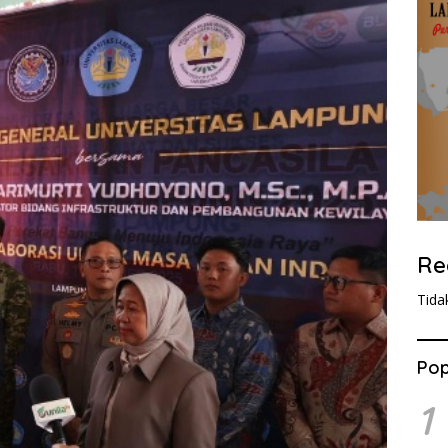
Re
Tida
Pop
1