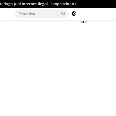
 Ilegal, Tanpa Izin ULO
Pengusaha WiFi Berinisial YN d
tutup