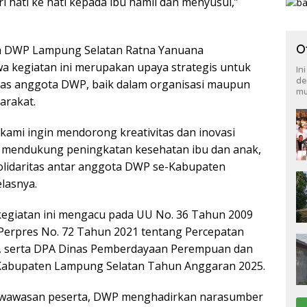
 hati ke hati kepada ibu hamil dan menyusui,”
O
ua DWP Lampung Selatan Ratna Yanuana
 kegiatan ini merupakan upaya strategis untuk
In
de
as anggota DWP, baik dalam organisasi maupun
mu
rakat.
, kami ingin mendorong kreativitas dan inovasi
mendukung peningkatan kesehatan ibu dan anak,
lidaritas antar anggota DWP se-Kabupaten
lasnya.
egiatan ini mengacu pada UU No. 36 Tahun 2009
Perpres No. 72 Tahun 2021 tentang Percepatan
, serta DPA Dinas Pemberdayaan Perempuan dan
Kabupaten Lampung Selatan Tahun Anggaran 2025.
wawasan peserta, DWP menghadirkan narasumber