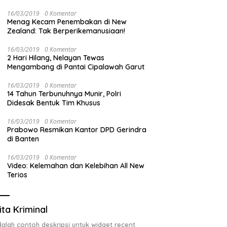
Masyarakat
16/03/2019
0 Komentar
Menag Kecam Penembakan di New
Zealand: Tak Berperikemanusiaan!
16/03/2019
0 Komentar
2 Hari Hilang, Nelayan Tewas
Mengambang di Pantai Cipalawah Garut
16/03/2019
0 Komentar
14 Tahun Terbunuhnya Munir, Polri
Didesak Bentuk Tim Khusus
16/03/2019
0 Komentar
Prabowo Resmikan Kantor DPD Gerindra
di Banten
16/03/2019
0 Komentar
Video: Kelemahan dan Kelebihan All New
Terios
ita Kriminal
adalah contoh deskripsi untuk widget recent