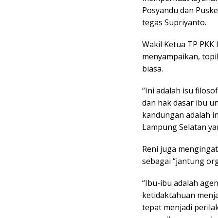
Posyandu dan Puskes
tegas Supriyanto.
Wakil Ketua TP PKK 
menyampaikan, topik
biasa.
“Ini adalah isu filo
dan hak dasar ibu un
kandungan adalah i
Lampung Selatan yan
Reni juga menginga
sebagai “jantung org
“Ibu-ibu adalah age
ketidaktahuan menj
tepat menjadi perila