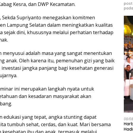
post
Kabag Kesra, dan DWP Kecamatan.
pada
 Sekda Supriyanto menegaskan komitmen
en Lampung Selatan dalam meningkatkan kualitas
 sejak dini, khususnya melalui perhatian terhadap
nak.
n menyusui adalah masa yang sangat menentukan
 anak. Oleh karena itu, pemenuhan gizi yang baik
 investasi jangka panjang bagi kesehatan generasi
ujarnya.
minar ini merupakan langkah nyata untuk
tahuan dan kesadaran masyarakat akan
mbang.
 edukasi yang tepat, angka stunting dapat
08/0
ita tumbuh sehat, cerdas, dan kuat. Mari bersama
Harb
Hadi
kesehatan ibu dan anak, termasuk melalui