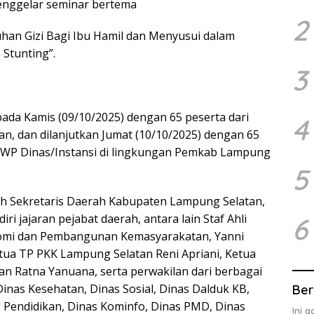
nggelar seminar bertema
2
an Gizi Bagi Ibu Hamil dan Menyusui dalam
Stunting”.
3
 pada Kamis (09/10/2025) dengan 65 peserta dari
4
, dan dilanjutkan Jumat (10/10/2025) dengan 65
 DWP Dinas/Instansi di lingkungan Pemkab Lampung
5
eh Sekretaris Daerah Kabupaten Lampung Selatan,
iri jajaran pejabat daerah, antara lain Staf Ahli
6
omi dan Pembangunan Kemasyarakatan, Yanni
tua TP PKK Lampung Selatan Reni Apriani, Ketua
 Ratna Yanuana, serta perwakilan dari berbagai
Dinas Kesehatan, Dinas Sosial, Dinas Dalduk KB,
Ber
s Pendidikan, Dinas Kominfo, Dinas PMD, Dinas
Ini 