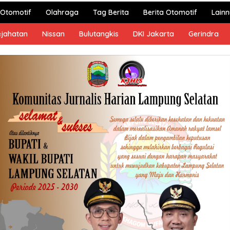
Otomotif
Olahraga
Tag Berita
Berita Otomotif
Lain
ejahatan
Nissan
Bulutangkis
DKI Jakarta
Gerindra