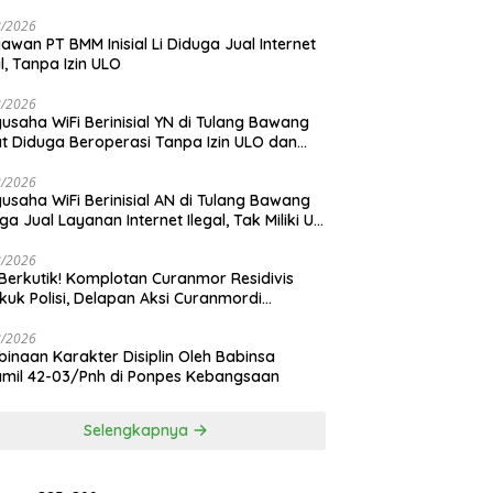
yarakat
8/2026
awan PT BMM Inisial Li Diduga Jual Internet
al, Tanpa Izin ULO
8/2026
usaha WiFi Berinisial YN di Tulang Bawang
t Diduga Beroperasi Tanpa Izin ULO dan
ngan Tiang Resmi
8/2026
usaha WiFi Berinisial AN di Tulang Bawang
ga Jual Layanan Internet Ilegal, Tak Miliki Uji
 Operasi
8/2026
Berkutik! Komplotan Curanmor Residivis
kuk Polisi, Delapan Aksi Curanmordi
dipuro Terungkap
8/2026
inaan Karakter Disiplin Oleh Babinsa
mil 42-03/Pnh di Ponpes Kebangsaan
Selengkapnya