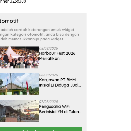
tomotif
i adalah contoh keterangan untuk widget
ngan kategori otomotif, anda bisa dengan
dah memasukkannya pada widget.
08/08/2026
Harbour Fest 2026
Meriahkan
Bakauheni, Hadirkan
Musik, UMKM, dan
Hiburan untuk
08/08/2026
Masyarakat
Karyawan PT BMM
Inisial Li Diduga Jual
Internet Ilegal, Tanpa
Izin ULO
07/08/2026
Pengusaha WiFi
Berinisial YN di Tulang
Bawang Barat
Diduga Beroperasi
Tanpa Izin ULO dan