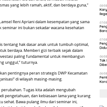
Mas
mas yang lebih ramah, aktif, dan berdaya guna,”
08/0
Kary
Ileg
Lamsel Reni Apriani dalam kesempatan yang sama
07/0
Peng
 seminar ini bukan sekadar wacana kesehatan
Bara
Jari
07/0
Peng
sofis tentang hak dasar anak untuk tumbuh optimal,
Didu
tuk berdaya. Memberi gizi terbaik sejak dalam
Laik
nvestasi paling fundamental untuk membangun
06/0
Tak 
g unggul,” tuturnya.
Dibe
Can
tkan pentingnya peran strategis DWP Kecamatan
06/0
Pemb
anisasi” di wilayah masing-masing.
Kora
n perubahan. Tugas kita adalah mengubah
adi pengetahuan, dan kebiasaan lama yang kurang
ku sehat. Bawa pulang ilmu dari seminar ini,