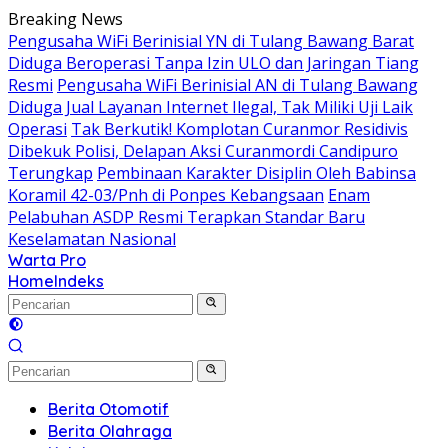
Langsung
Breaking News
ke
Pengusaha WiFi Berinisial YN di Tulang Bawang Barat
konten
Diduga Beroperasi Tanpa Izin ULO dan Jaringan Tiang
Resmi
Pengusaha WiFi Berinisial AN di Tulang Bawang
Diduga Jual Layanan Internet Ilegal, Tak Miliki Uji Laik
Operasi
Tak Berkutik! Komplotan Curanmor Residivis
Dibekuk Polisi, Delapan Aksi Curanmordi Candipuro
Terungkap
Pembinaan Karakter Disiplin Oleh Babinsa
Koramil 42-03/Pnh di Ponpes Kebangsaan
Enam
Pelabuhan ASDP Resmi Terapkan Standar Baru
Keselamatan Nasional
Warta Pro
Akurat
Home
Indeks
dan
Terpercaya
Berita Otomotif
Berita Olahraga