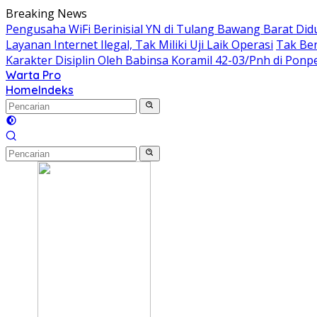
Langsung
Breaking News
ke
Pengusaha WiFi Berinisial YN di Tulang Bawang Barat Did
konten
Layanan Internet Ilegal, Tak Miliki Uji Laik Operasi
Tak Ber
Karakter Disiplin Oleh Babinsa Koramil 42-03/Pnh di Pon
Warta Pro
Akurat
Home
Indeks
dan
Terpercaya