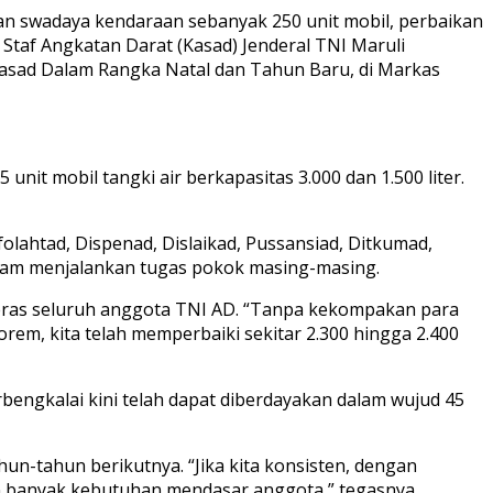
ukan swadaya kendaraan sebanyak 250 unit mobil, perbaikan
a Staf Angkatan Darat (Kasad) Jenderal TNI Maruli
asad Dalam Rangka Natal dan Tahun Baru, di Markas
nit mobil tangki air berkapasitas 3.000 dan 1.500 liter.
olahtad, Dispenad, Dislaikad, Pussansiad, Ditkumad,
alam menjalankan tugas pokok masing-masing.
keras seluruh anggota TNI AD. “Tanpa kekompakan para
orem, kita telah memperbaiki sekitar 2.300 hingga 2.400
ngkalai kini telah dapat diberdayakan dalam wujud 45
un-tahun berikutnya. “Jika kita konsisten, dengan
an banyak kebutuhan mendasar anggota,” tegasnya.