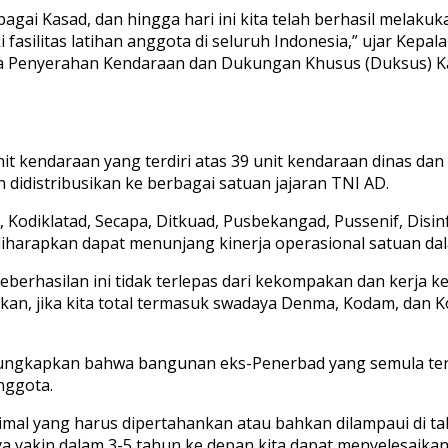
agai Kasad, dan hingga hari ini kita telah berhasil melak
fasilitas latihan anggota di seluruh Indonesia,” ujar Kepal
ra Penyerahan Kendaraan dan Dukungan Khusus (Duksus) K
kendaraan yang terdiri atas 39 unit kendaraan dinas dan 5 u
didistribusikan ke berbagai satuan jajaran TNI AD.
Kodiklatad, Secapa, Ditkuad, Pusbekangad, Pussenif, Disinf
diharapkan dapat menunjang kinerja operasional satuan d
erhasilan ini tidak terlepas dari kekompakan dan kerja 
ahkan, jika kita total termasuk swadaya Denma, Kodam, dan K
ungkapkan bahwa bangunan eks-Penerbad yang semula terbe
nggota.
mal yang harus dipertahankan atau bahkan dilampaui di tah
ya yakin dalam 3-5 tahun ke depan kita dapat menyelesaik