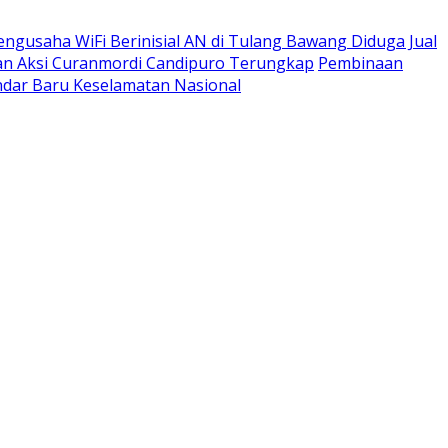
engusaha WiFi Berinisial AN di Tulang Bawang Diduga Jual
apan Aksi Curanmordi Candipuro Terungkap
Pembinaan
dar Baru Keselamatan Nasional