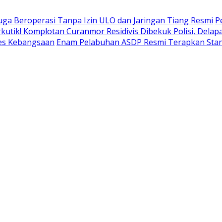
uga Beroperasi Tanpa Izin ULO dan Jaringan Tiang Resmi
P
kutik! Komplotan Curanmor Residivis Dibekuk Polisi, Del
pes Kebangsaan
Enam Pelabuhan ASDP Resmi Terapkan Stan