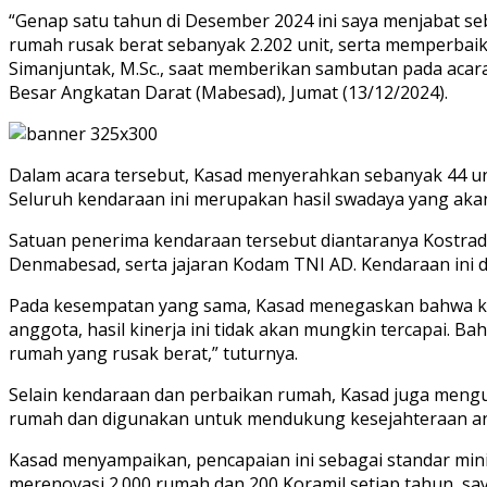
“Genap satu tahun di Desember 2024 ini saya menjabat seb
rumah rusak berat sebanyak 2.202 unit, serta memperbaiki 
Simanjuntak, M.Sc., saat memberikan sambutan pada aca
Besar Angkatan Darat (Mabesad), Jumat (13/12/2024).
Dalam acara tersebut, Kasad menyerahkan sebanyak 44 unit 
Seluruh kendaraan ini merupakan hasil swadaya yang akan 
Satuan penerima kendaraan tersebut diantaranya Kostrad, 
Denmabesad, serta jajaran Kodam TNI AD. Kendaraan ini 
Pada kesempatan yang sama, Kasad menegaskan bahwa keb
anggota, hasil kinerja ini tidak akan mungkin tercapai. B
rumah yang rusak berat,” tuturnya.
Selain kendaraan dan perbaikan rumah, Kasad juga meng
rumah dan digunakan untuk mendukung kesejahteraan a
Kasad menyampaikan, pencapaian ini sebagai standar mini
merenovasi 2.000 rumah dan 200 Koramil setiap tahun, sa