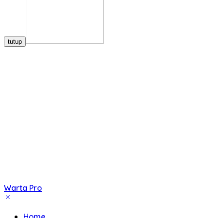
tutup
Warta Pro
Akurat
dan
Home