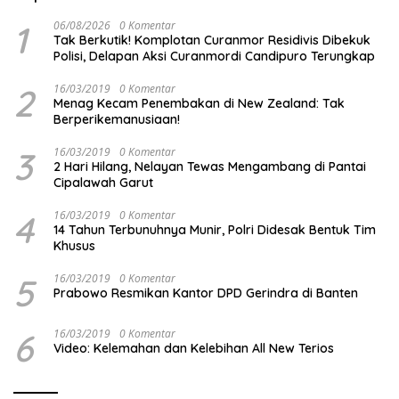
1
06/08/2026
0 Komentar
Tak Berkutik! Komplotan Curanmor Residivis Dibekuk
Polisi, Delapan Aksi Curanmordi Candipuro Terungkap
2
16/03/2019
0 Komentar
Menag Kecam Penembakan di New Zealand: Tak
Berperikemanusiaan!
3
16/03/2019
0 Komentar
2 Hari Hilang, Nelayan Tewas Mengambang di Pantai
Cipalawah Garut
4
16/03/2019
0 Komentar
14 Tahun Terbunuhnya Munir, Polri Didesak Bentuk Tim
Khusus
5
16/03/2019
0 Komentar
Prabowo Resmikan Kantor DPD Gerindra di Banten
6
16/03/2019
0 Komentar
Video: Kelemahan dan Kelebihan All New Terios