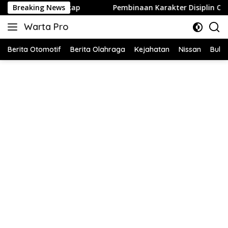
Langsung
Breaking News
Pembinaan Karakter Disiplin Oleh Babinsa Koramil 42-0
ke
Warta Pro
konten
Akurat
dan
Berita Otomotif
Berita Olahraga
Kejahatan
Nissan
Bulut
Terpercaya