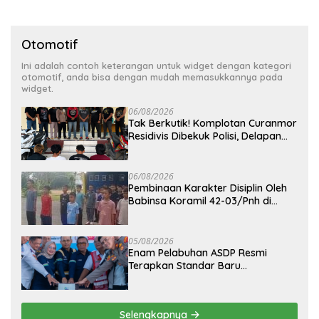
Otomotif
Ini adalah contoh keterangan untuk widget dengan kategori
otomotif, anda bisa dengan mudah memasukkannya pada
widget.
06/08/2026
Tak Berkutik! Komplotan Curanmor
Residivis Dibekuk Polisi, Delapan
Aksi Curanmordi Candipuro
Terungkap
06/08/2026
Pembinaan Karakter Disiplin Oleh
Babinsa Koramil 42-03/Pnh di
Ponpes Kebangsaan
05/08/2026
Enam Pelabuhan ASDP Resmi
Terapkan Standar Baru
Keselamatan Nasional
Selengkapnya