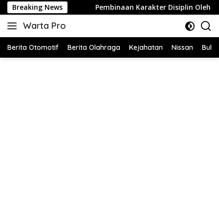
Langsung
Breaking News
Pembinaan Karakter Disiplin Oleh Babinsa Koramil 42-03
ke
Warta Pro
konten
Akurat
dan
Berita Otomotif
Berita Olahraga
Kejahatan
Nissan
Bulut
Terpercaya