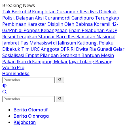
Langsung
Breaking News
ke
Tak Berkutik! Komplotan Curanmor Residivis Dibekuk
konten
Polisi, Delapan Aksi Curanmordi Candipuro Terungkap
Pembinaan Karakter Disiplin Oleh Babinsa Koramil 42-
03/Pnh di Ponpes Kebangsaan
Enam Pelabuhan ASDP
Resmi Terapkan Standar Baru Keselamatan Nasional
Jambret Tas Mahasiswi di Jalinsum Katibung, Pelaku
Dibekuk Tim URC
Anggota DPR RI Dwita Ria Gunadi Gelar
Sosialisasi Empat Pilar dan Serahkan Bantuan Mesin
Pakan Ikan di Kampung Mekar Jaya Tulang Bawang
Warta Pro
Akurat
Home
Indeks
dan
Terpercaya
Berita Otomotif
Berita Olahraga
Kejahatan