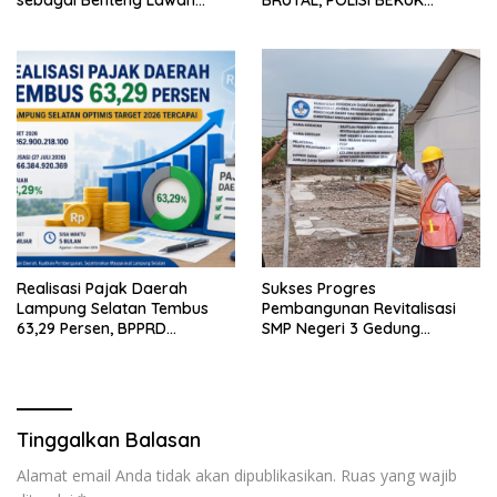
sebagai Benteng Lawan
BRUTAL, POLISI BEKUK
Hoaks ‎
PELAKU ANAK DALAM
HITUNGAN JAM
Realisasi Pajak Daerah
Sukses Progres
Lampung Selatan Tembus
Pembangunan Revitalisasi
63,29 Persen, BPPRD
SMP Negeri 3 Gedung
Optimistis Target 2026
Meneng Capai 54 Persen
Tercapai
Tinggalkan Balasan
Alamat email Anda tidak akan dipublikasikan.
Ruas yang wajib