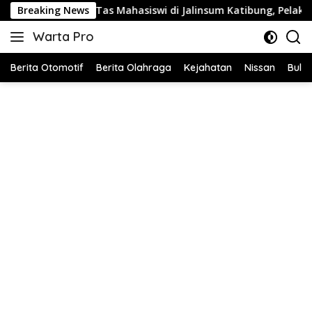
Langsung
Mahasiswi di Jalinsum Katibung, Pelaku Dibekuk Tim URC
Breaking News
ke
Warta Pro
konten
Akurat
dan
Berita Otomotif
Berita Olahraga
Kejahatan
Nissan
Bulut
Terpercaya