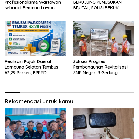
Profesionalisme Wartawan
BERUJUNG PENUSUKAN
sebagai Benteng Lawan
BRUTAL, POLISI BEKUK
Hoaks ‎
PELAKU ANAK DALAM
HITUNGAN JAM
Realisasi Pajak Daerah
Sukses Progres
Lampung Selatan Tembus
Pembangunan Revitalisasi
63,29 Persen, BPPRD
SMP Negeri 3 Gedung
Optimistis Target 2026
Meneng Capai 54 Persen
Tercapai
Rekomendasi untuk kamu