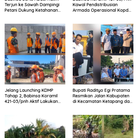
Terjun ke Sawah Dampingi
Kawal Pendistribusian
Petani Dukung Ketahanan
Armada Operasional Kopdes
Pangan
Merah Putih
Jelang Launching KDMP
Bupati Radityo Egi Pratama
Tahap 2, Babinsa Koramil
Resmikan Jalan Kabupaten
421-03/pnh Aktif Lakukan
di Kecamatan Ketapang dan
Pengawasan Lapangan
Sragi