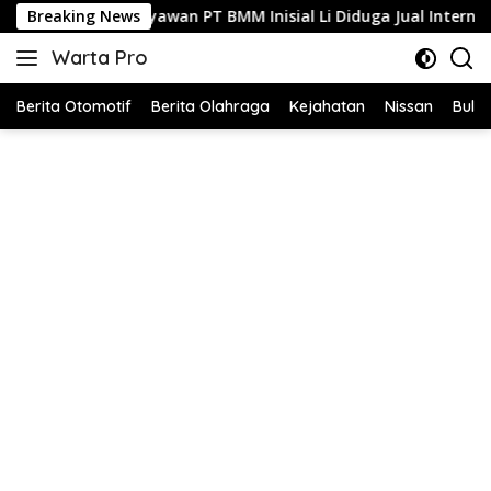
Langsung
aryawan PT BMM Inisial Li Diduga Jual Internet Ilegal, Tanpa Iz
Breaking News
ke
Warta Pro
konten
Akurat
dan
Berita Otomotif
Berita Olahraga
Kejahatan
Nissan
Bulut
Terpercaya