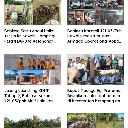
Babinsa Sertu Abdul Halim
Babinsa Koramil 421-03/Pnh
Terjun ke Sawah Dampingi
Kawal Pendistribusian
Petani Dukung Ketahanan
Armada Operasional Kopdes
Pangan
Merah Putih
Jelang Launching KDMP
Bupati Radityo Egi Pratama
Tahap 2, Babinsa Koramil
Resmikan Jalan Kabupaten
421-03/pnh Aktif Lakukan
di Kecamatan Ketapang dan
Pengawasan Lapangan
Sragi