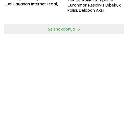
Tak Berkutik! Komplotan
Jual Layanan Internet Ilegal,
Curanmor Residivis Dibekuk
Tak Miliki Uji Laik Operasi
Polisi, Delapan Aksi
Curanmordi Candipuro
Terungkap
Selengkapnya