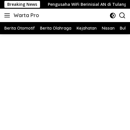
Langsung
Breaking News
Pengusaha WiFi Berinisial AN di Tulang Bawang Diduga Ju
ke
Warta Pro
konten
Akurat
dan
Berita Otomotif
Berita Olahraga
Kejahatan
Nissan
Bulut
Terpercaya