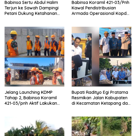
Babinsa Sertu Abdul Halim
Babinsa Koramil 421-03/Pnh
Terjun ke Sawah Dampingi
Kawal Pendistribusian
Petani Dukung Ketahanan
Armada Operasional Kopdes
Pangan
Merah Putih
Jelang Launching KDMP
Bupati Radityo Egi Pratama
Tahap 2, Babinsa Koramil
Resmikan Jalan Kabupaten
421-03/pnh Aktif Lakukan
di Kecamatan Ketapang dan
Pengawasan Lapangan
Sragi