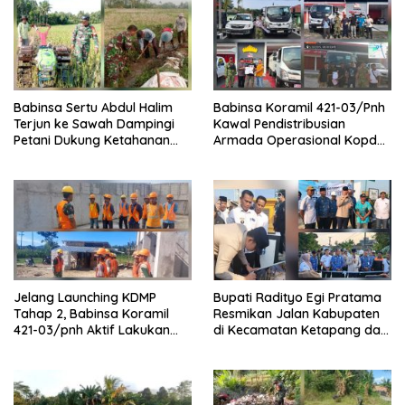
Babinsa Sertu Abdul Halim
Babinsa Koramil 421-03/Pnh
Terjun ke Sawah Dampingi
Kawal Pendistribusian
Petani Dukung Ketahanan
Armada Operasional Kopdes
Pangan
Merah Putih
Jelang Launching KDMP
Bupati Radityo Egi Pratama
Tahap 2, Babinsa Koramil
Resmikan Jalan Kabupaten
421-03/pnh Aktif Lakukan
di Kecamatan Ketapang dan
Pengawasan Lapangan
Sragi