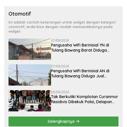
Otomotif
Ini adalah contoh keterangan untuk widget dengan kategori
otomotif, anda bisa dengan mudah memasukkannya pada
widget.
07/08/2026
Pengusaha WiFi Berinisial YN di
Tulang Bawang Barat Diduga
Beroperasi Tanpa Izin ULO dan
Jaringan Tiang Resmi
07/08/2026
Pengusaha WiFi Berinisial AN di
Tulang Bawang Diduga Jual
Layanan Internet Ilegal, Tak Miliki
Uji Laik Operasi
06/08/2026
Tak Berkutik! Komplotan Curanmor
Residivis Dibekuk Polisi, Delapan
Aksi Curanmordi Candipuro
Terungkap
Selengkapnya