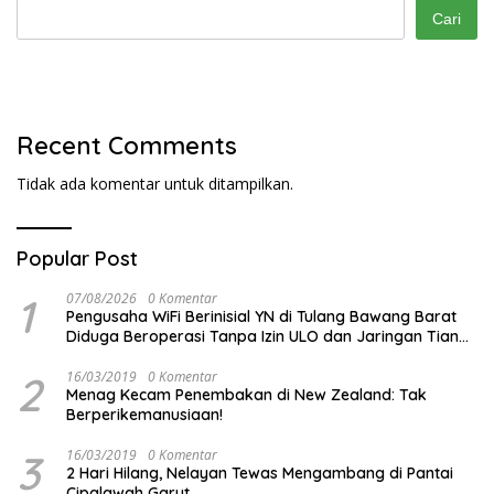
Cari
Recent Comments
Tidak ada komentar untuk ditampilkan.
Popular Post
1
07/08/2026
0 Komentar
Pengusaha WiFi Berinisial YN di Tulang Bawang Barat
Diduga Beroperasi Tanpa Izin ULO dan Jaringan Tiang
Resmi
2
16/03/2019
0 Komentar
Menag Kecam Penembakan di New Zealand: Tak
Berperikemanusiaan!
3
16/03/2019
0 Komentar
2 Hari Hilang, Nelayan Tewas Mengambang di Pantai
Cipalawah Garut