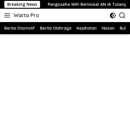
Langsung
Breaking News
Pengusaha WiFi Berinisial AN di Tulang Bawang Diduga Jual 
ke
Warta Pro
konten
Akurat
dan
Berita Otomotif
Berita Olahraga
Kejahatan
Nissan
Bulut
Terpercaya