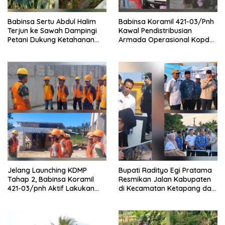
Babinsa Sertu Abdul Halim
Babinsa Koramil 421-03/Pnh
Terjun ke Sawah Dampingi
Kawal Pendistribusian
Petani Dukung Ketahanan
Armada Operasional Kopdes
Pangan
Merah Putih
Jelang Launching KDMP
Bupati Radityo Egi Pratama
Tahap 2, Babinsa Koramil
Resmikan Jalan Kabupaten
421-03/pnh Aktif Lakukan
di Kecamatan Ketapang dan
Pengawasan Lapangan
Sragi