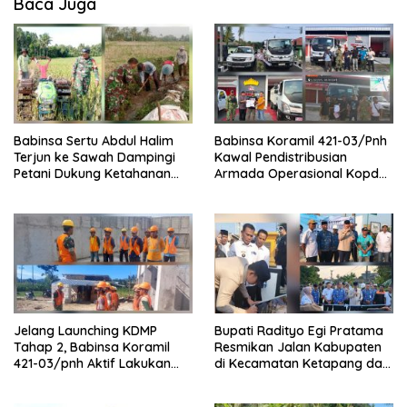
Baca Juga
Babinsa Sertu Abdul Halim
Babinsa Koramil 421-03/Pnh
Terjun ke Sawah Dampingi
Kawal Pendistribusian
Petani Dukung Ketahanan
Armada Operasional Kopdes
Pangan
Merah Putih
Jelang Launching KDMP
Bupati Radityo Egi Pratama
Tahap 2, Babinsa Koramil
Resmikan Jalan Kabupaten
421-03/pnh Aktif Lakukan
di Kecamatan Ketapang dan
Pengawasan Lapangan
Sragi