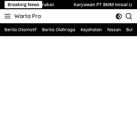
Langsung
tuk Masyarakat
Breaking News
Karyawan PT BMM Inisial Li Diduga Jual 
ke
Warta Pro
konten
Akurat
dan
Berita Otomotif
Berita Olahraga
Kejahatan
Nissan
Bulut
Terpercaya