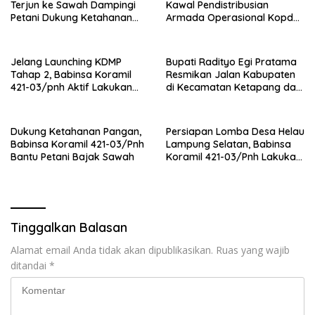
Terjun ke Sawah Dampingi
Kawal Pendistribusian
Petani Dukung Ketahanan
Armada Operasional Kopdes
Pangan
Merah Putih
Jelang Launching KDMP
Bupati Radityo Egi Pratama
Tahap 2, Babinsa Koramil
Resmikan Jalan Kabupaten
421-03/pnh Aktif Lakukan
di Kecamatan Ketapang dan
Pengawasan Lapangan
Sragi
Dukung Ketahanan Pangan,
Persiapan Lomba Desa Helau
Babinsa Koramil 421-03/Pnh
Lampung Selatan, Babinsa
Bantu Petani Bajak Sawah
Koramil 421-03/Pnh Lakukan
Giat Gotong royong
Tinggalkan Balasan
Alamat email Anda tidak akan dipublikasikan.
Ruas yang wajib
ditandai
*