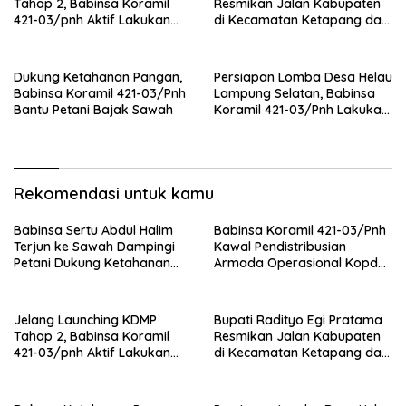
Tahap 2, Babinsa Koramil
Resmikan Jalan Kabupaten
421-03/pnh Aktif Lakukan
di Kecamatan Ketapang dan
Pengawasan Lapangan
Sragi
Dukung Ketahanan Pangan,
Persiapan Lomba Desa Helau
Babinsa Koramil 421-03/Pnh
Lampung Selatan, Babinsa
Bantu Petani Bajak Sawah
Koramil 421-03/Pnh Lakukan
Giat Gotong royong
Rekomendasi untuk kamu
Babinsa Sertu Abdul Halim
Babinsa Koramil 421-03/Pnh
Terjun ke Sawah Dampingi
Kawal Pendistribusian
Petani Dukung Ketahanan
Armada Operasional Kopdes
Pangan
Merah Putih
Jelang Launching KDMP
Bupati Radityo Egi Pratama
Tahap 2, Babinsa Koramil
Resmikan Jalan Kabupaten
421-03/pnh Aktif Lakukan
di Kecamatan Ketapang dan
Pengawasan Lapangan
Sragi