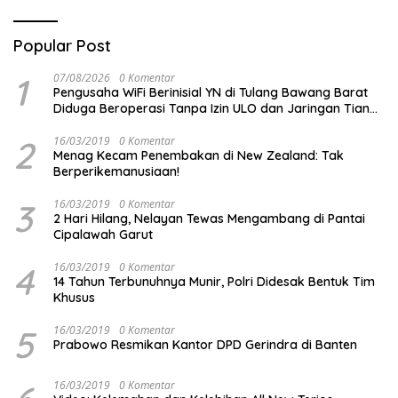
Popular Post
1
07/08/2026
0 Komentar
Pengusaha WiFi Berinisial YN di Tulang Bawang Barat
Diduga Beroperasi Tanpa Izin ULO dan Jaringan Tiang
Resmi
2
16/03/2019
0 Komentar
Menag Kecam Penembakan di New Zealand: Tak
Berperikemanusiaan!
3
16/03/2019
0 Komentar
2 Hari Hilang, Nelayan Tewas Mengambang di Pantai
Cipalawah Garut
4
16/03/2019
0 Komentar
14 Tahun Terbunuhnya Munir, Polri Didesak Bentuk Tim
Khusus
5
16/03/2019
0 Komentar
Prabowo Resmikan Kantor DPD Gerindra di Banten
16/03/2019
0 Komentar