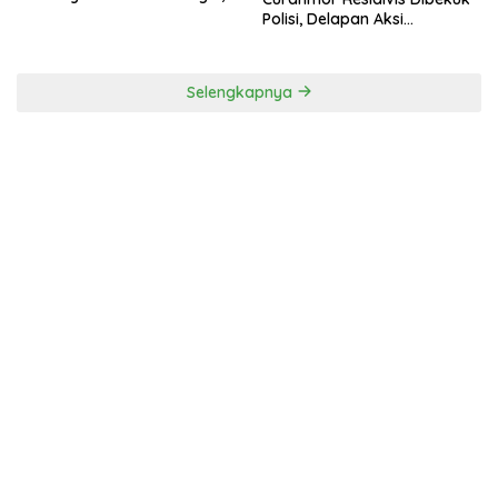
Tak Miliki Uji Laik Operasi
Polisi, Delapan Aksi
Curanmordi Candipuro
Terungkap
Selengkapnya