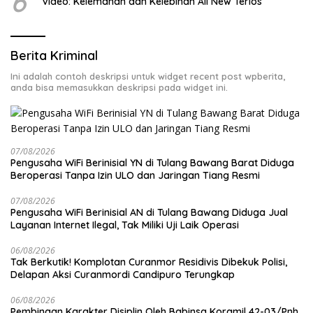
6
Video: Kelemahan dan Kelebihan All New Terios
Berita Kriminal
Ini adalah contoh deskripsi untuk widget recent post wpberita,
anda bisa memasukkan deskripsi pada widget ini.
07/08/2026
Pengusaha WiFi Berinisial YN di Tulang Bawang Barat Diduga
Beroperasi Tanpa Izin ULO dan Jaringan Tiang Resmi
07/08/2026
Pengusaha WiFi Berinisial AN di Tulang Bawang Diduga Jual
Layanan Internet Ilegal, Tak Miliki Uji Laik Operasi
06/08/2026
Tak Berkutik! Komplotan Curanmor Residivis Dibekuk Polisi,
Delapan Aksi Curanmordi Candipuro Terungkap
06/08/2026
Pembinaan Karakter Disiplin Oleh Babinsa Koramil 42-03/Pnh