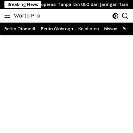
Langsung
 Diduga Beroperasi Tanpa Izin ULO dan Jaringan Tiang Resmi
Breaking News
ke
Warta Pro
konten
Akurat
dan
Berita Otomotif
Berita Olahraga
Kejahatan
Nissan
Bulut
Terpercaya