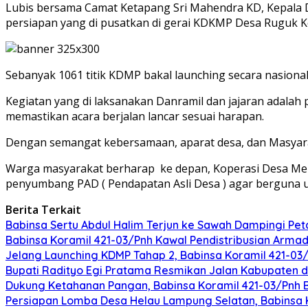
Lubis bersama Camat Ketapang Sri Mahendra KD, Kepala 
persiapan yang di pusatkan di gerai KDKMP Desa Ruguk K
Sebanyak 1061 titik KDMP bakal launching secara nasiona
Kegiatan yang di laksanakan Danramil dan jajaran adalah
memastikan acara berjalan lancar sesuai harapan.
Dengan semangat kebersamaan, aparat desa, dan Masyara
Warga masyarakat berharap ke depan, Koperasi Desa Mer
penyumbang PAD ( Pendapatan Asli Desa ) agar berguna
Berita Terkait
Babinsa Sertu Abdul Halim Terjun ke Sawah Dampingi Pe
Babinsa Koramil 421-03/Pnh Kawal Pendistribusian Arma
Jelang Launching KDMP Tahap 2, Babinsa Koramil 421-0
Bupati Radityo Egi Pratama Resmikan Jalan Kabupaten 
Dukung Ketahanan Pangan, Babinsa Koramil 421-03/Pnh 
Persiapan Lomba Desa Helau Lampung Selatan, Babinsa 