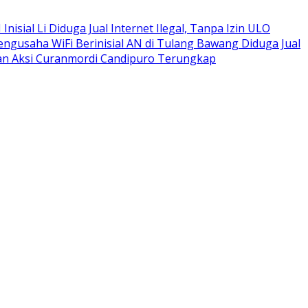
isial Li Diduga Jual Internet Ilegal, Tanpa Izin ULO
engusaha WiFi Berinisial AN di Tulang Bawang Diduga Jual
apan Aksi Curanmordi Candipuro Terungkap