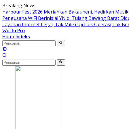
Langsung
Breaking News
ke
Harbour Fest 2026 Meriahkan Bakauheni, Hadirkan Musi
konten
Pengusaha WiFi Berinisial YN di Tulang Bawang Barat Did
Layanan Internet Ilegal, Tak Miliki Uji Laik Operasi
Tak Ber
Warta Pro
Akurat
Home
Indeks
dan
Terpercaya