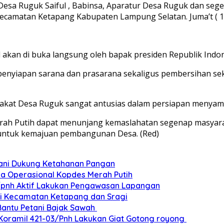
Desa Ruguk Saiful , Babinsa, Aparatur Desa Ruguk dan se
ecamatan Ketapang Kabupaten Lampung Selatan. Juma’t ( 15
l akan di buka langsung oleh bapak presiden Republik Indo
 penyiapan sarana dan prasarana sekaligus pembersihan se
kat Desa Ruguk sangat antusias dalam persiapan menyamb
ah Putih dapat menunjang kemaslahatan segenap masyarak
 untuk kemajuan pembangunan Desa. (Red)
tani Dukung Ketahanan Pangan
da Operasional Kopdes Merah Putih
3/pnh Aktif Lakukan Pengawasan Lapangan
di Kecamatan Ketapang dan Sragi
Bantu Petani Bajak Sawah
Koramil 421-03/Pnh Lakukan Giat Gotong royong