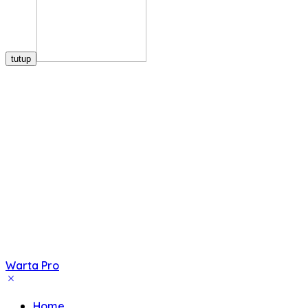
tutup
Warta Pro
Akurat
dan
Home