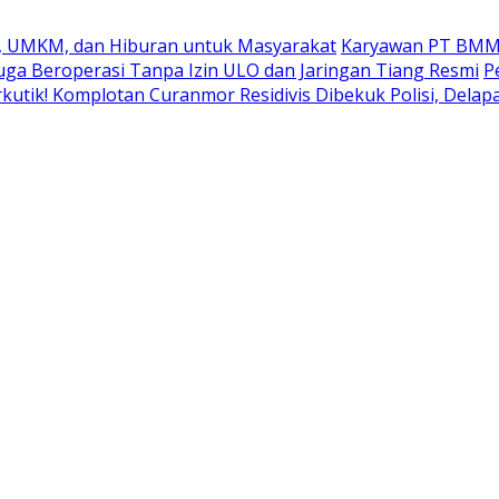
k, UMKM, dan Hiburan untuk Masyarakat
Karyawan PT BMM In
uga Beroperasi Tanpa Izin ULO dan Jaringan Tiang Resmi
P
kutik! Komplotan Curanmor Residivis Dibekuk Polisi, Del